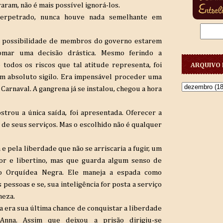
aram, não é mais possível ignorá-los.
perpetrado, nunca houve nada semelhante em
 a possibilidade de membros do governo estarem
omar uma decisão drástica. Mesmo ferindo a
todos os riscos que tal atitude representa, foi
ARQUIVO 
em absoluto sigilo. Era impensável proceder uma
Carnaval. A gangrena já se instalou, chegou a hora
trou a única saída, foi apresentada. Oferecer a
de seus serviços. Mas o escolhido não é qualquer
 pela liberdade que não se arriscaria a fugir, um
dor e libertino, mas que guarda algum senso de
ário Orquídea Negra. Ele maneja a espada como
pessoas e se, sua inteligência for posta a serviço
neza.
ssa era sua última chance de conquistar a liberdade
nna. Assim que deixou a prisão dirigiu-se