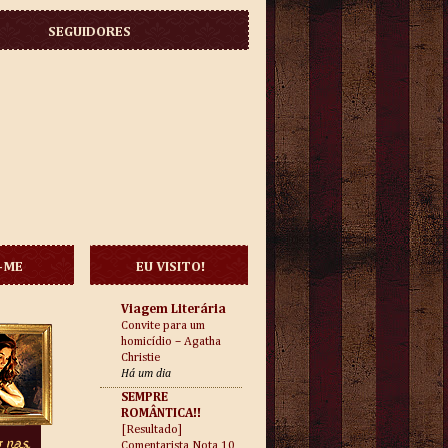
SEGUIDORES
-ME
EU VISITO!
Viagem Literária
Convite para um
homicídio – Agatha
Christie
Há um dia
SEMPRE
ROMÂNTICA!!
[Resultado]
Comentarista Nota 10