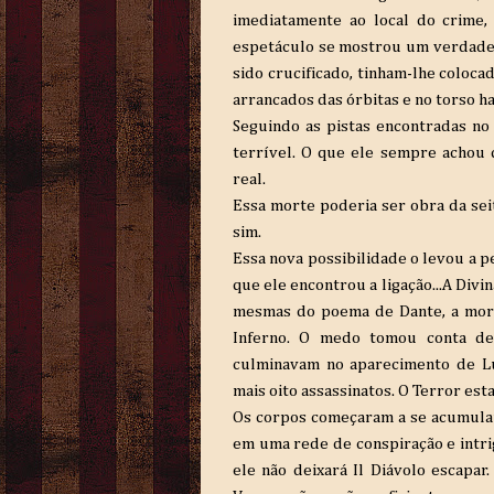
imediatamente ao local do crime,
espetáculo se mostrou um verdadeir
sido crucificado, tinham-lhe coloca
arrancados das órbitas e no torso ha
Seguindo as pistas encontradas no
terrível. O que ele sempre achou 
real.
Essa morte poderia ser obra da sei
sim.
Essa nova possibilidade o levou a p
que ele encontrou a ligação...A Divi
mesmas do poema de Dante, a mort
Inferno. O medo tomou conta de
culminavam no aparecimento de Lú
mais oito assassinatos. O Terror es
Os corpos começaram a se acumula
em uma rede de conspiração e intrig
ele não deixará Il Diávolo escapar