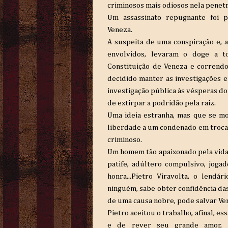
criminosos mais odiosos nela penetr
Um assassinato repugnante foi 
Veneza.
A suspeita de uma conspiração e,
envolvidos, levaram o doge a t
Constituição de Veneza e correndo 
decidido manter as investigações 
investigação pública às vésperas do 
de extirpar a podridão pela raiz.
Uma ideia estranha, mas que se mos
liberdade a um condenado em troca 
criminoso.
Um homem tão apaixonado pela vida e
patife, adúltero compulsivo, joga
honra...Pietro Viravolta, o lend
ninguém, sabe obter confidência das 
de uma causa nobre, pode salvar Ve
Pietro aceitou o trabalho, afinal, e
e de rever seu grande amor, A