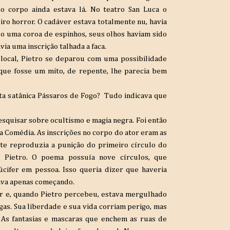
 o corpo ainda estava lá. No teatro San Luca o
o horror. O cadáver estava totalmente nu, havia
do uma coroa de espinhos, seus olhos haviam sido
via uma inscrição talhada a faca.
 local, Pietro se deparou com uma possibilidade
que fosse um mito, de repente, lhe parecia bem
ta satânica Pássaros de Fogo? Tudo indicava que
esquisar sobre ocultismo e magia negra. Foi então
na Comédia. As inscrições no corpo do ator eram as
e reproduzia a punição do primeiro círculo do
 Pietro. O poema possuía nove círculos, que
cifer em pessoa. Isso queria dizer que haveria
tava apenas começando.
r e, quando Pietro percebeu, estava mergulhado
as. Sua liberdade e sua vida corriam perigo, mas
. As fantasias e mascaras que enchem as ruas de