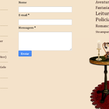
Aventu
Nome
Fantasi
Leitu
E-mail
*
Polici
Romanc
Mensagem
*
Steampu
er
Rice)
 Gelo