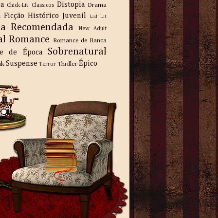
ra
Distopia
Drama
Chick-Lit
Classicos
a
Ficção
Histórico
Juvenil
Lad Lit
ra Recomendada
New Adult
al
Romance
Romance de Banca
Sobrenatural
e de Época
Suspense
Épico
nk
Thriller
Terror