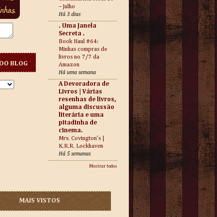
– Julho
Há 3 dias
. Uma Janela
Secreta .
Book Haul #64:
Minhas compras de
livros no 7/7 da
DO BLOG
Amazon
Há uma semana
A Devoradora de
Livros | Várias
resenhas de livros,
alguma discussão
literária e uma
pitadinha de
cinema.
Mrs. Covington’s |
K.R.R. Lockhaven
Há 5 semanas
Mostrar todos
MAIS VISTOS