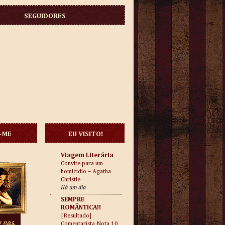
SEGUIDORES
-ME
EU VISITO!
Viagem Literária
Convite para um
homicídio – Agatha
Christie
Há um dia
SEMPRE
ROMÂNTICA!!
[Resultado]
Comentarista Nota 10