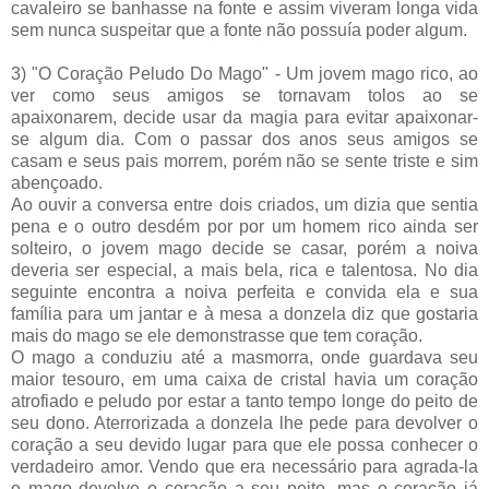
cavaleiro se banhasse na fonte e assim viveram longa vida
sem nunca suspeitar que a fonte não possuía poder algum.
3) "O Coração Peludo Do Mago" - Um jovem mago rico, ao
ver como seus amigos se tornavam tolos ao se
apaixonarem, decide usar da magia para evitar apaixonar-
se algum dia. Com o passar dos anos seus amigos se
casam e seus pais morrem, porém não se sente triste e sim
abençoado.
Ao ouvir a conversa entre dois criados, um dizia que sentia
pena e o outro desdém por por um homem rico ainda ser
solteiro, o jovem mago decide se casar, porém a noiva
deveria ser especial, a mais bela, rica e talentosa. No dia
seguinte encontra a noiva perfeita e convida ela e sua
família para um jantar e à mesa a donzela diz que gostaria
mais do mago se ele demonstrasse que tem coração.
O mago a conduziu até a masmorra, onde guardava seu
maior tesouro, em uma caixa de cristal havia um coração
atrofiado e peludo por estar a tanto tempo longe do peito de
seu dono. Aterrorizada a donzela lhe pede para devolver o
coração a seu devido lugar para que ele possa conhecer o
verdadeiro amor. Vendo que era necessário para agrada-la
o mago devolve o coração a seu peito, mas o coração já