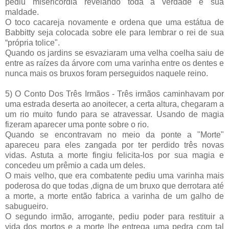
pediu
misericórdia
revelando toda a verdade e sua
maldade.
O toco cacareja novamente e ordena que uma estátua de
Babbitty
seja colocada sobre ele para lembrar o rei de sua
“própria tolice".
Quando os jardins se esvaziaram uma velha
coelha
saiu de
entre as raízes da árvore com uma varinha entre os dentes e
nunca mais os bruxos foram perseguidos naquele reino.
5) O Conto Dos Três Irmãos - Três irmãos caminhavam por
uma estrada deserta ao anoitecer, a certa altura, chegaram a
um rio muito fundo para se atravessar. Usando de magia
fizeram aparecer uma ponte sobre o rio.
Quando se encontravam no meio da ponte a "Morte"
apareceu para eles zangada por ter perdido três novas
vidas.
Astuta
a morte fingiu felicita-los por sua magia e
concedeu um
prêmio
a cada um deles.
O mais velho, que era combatente pediu uma varinha mais
poderosa do que todas ,digna de um bruxo que derrotara até
a morte, a morte então fabrica a varinha de um galho de
sabugueiro.
O segundo irmão, arrogante, pediu poder para restituir a
vida dos mortos e a morte lhe entrega uma pedra com tal