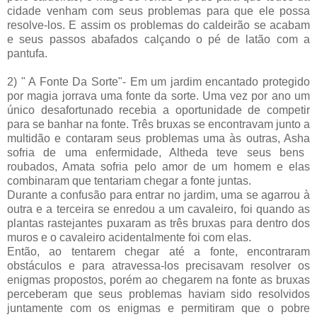
cidade venham com seus problemas para que ele possa
resolve-los. E assim os problemas do caldeirão se acabam
e seus passos abafados calçando o pé de latão com a
pantufa.
2) " A Fonte Da Sorte"- Em um jardim encantado protegido
por magia jorrava uma fonte da sorte. Uma vez por ano um
único
desafortunado
recebia a oportunidade de competir
para se banhar na fonte. Três bruxas se encontravam junto a
multidão e contaram seus problemas uma às outras,
Asha
sofria de uma enfermidade,
Altheda
teve seus bens
roubados,
Amata
sofria pelo amor de um homem e elas
combinaram que tentariam chegar a fonte juntas.
Durante a confusão para entrar no jardim, uma se agarrou à
outra e a terceira se enredou a um cavaleiro, foi quando as
plantas rastejantes puxaram as três bruxas para dentro dos
muros e o cavaleiro acidentalmente foi com elas.
Então, ao tentarem chegar até a fonte, encontraram
obstáculos e para atravessa-los precisavam resolver os
enigmas propostos, porém ao chegarem na fonte as bruxas
perceberam que seus problemas haviam sido resolvidos
juntamente com os enigmas e permitiram que o pobre