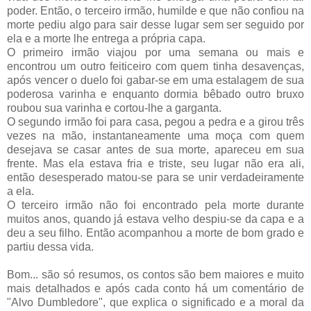
poder. Então, o terceiro irmão, humilde e que não confiou na
morte pediu algo para sair desse lugar sem ser seguido por
ela e a morte lhe entrega a própria capa.
O primeiro irmão viajou por uma semana ou mais e
encontrou um outro feiticeiro com quem tinha desavenças,
após vencer o duelo foi gabar-se em uma estalagem de sua
poderosa varinha e enquanto dormia bêbado outro bruxo
roubou sua varinha e cortou-lhe a garganta.
O segundo irmão foi para casa, pegou a pedra e a girou três
vezes na mão,
instantaneamente
uma moça com quem
desejava se casar antes de sua morte, apareceu em sua
frente. Mas ela estava fria e triste, seu lugar não era ali,
então desesperado matou-se para se unir verdadeiramente
a ela.
O terceiro irmão não foi encontrado pela morte durante
muitos anos, quando já estava velho despiu-se da capa e a
deu a seu filho. Então acompanhou a morte de bom grado e
partiu dessa vida.
Bom... são só resumos, os contos são bem maiores e muito
mais detalhados e após cada conto há um comentário de
"Alvo
Dumbledore
", que explica o significado e a moral da