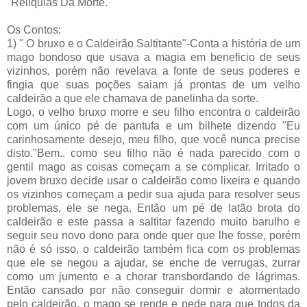
"Relíquias Da Morte."
Os Contos:
1) " O bruxo e o Caldeirão Saltitante"-Conta a história de um
mago bondoso que usava a magia em beneficio de seus
vizinhos, porém não revelava a fonte de seus poderes e
fingia que suas poções saiam já prontas de um velho
caldeirão a que ele chamava de panelinha da sorte.
Logo, o velho bruxo morre e seu filho encontra o caldeirão
com um único pé de pantufa e um bilhete dizendo "Eu
carinhosamente desejo, meu filho, que você nunca precise
disto."Bem.. como seu filho não é nada parecido com o
gentil mago as coisas começam a se complicar. Irritado o
jovem bruxo decide usar o caldeirão como lixeira e quando
os vizinhos começam a pedir sua ajuda para resolver seus
problemas, ele se nega. Então um pé de latão brota do
caldeirão e este passa a saltitar fazendo muito barulho e
seguir seu novo dono para onde quer que lhe fosse, porém
não é só isso, o caldeirão também fica com os problemas
que ele se negou a ajudar, se enche de verrugas, zurrar
como um jumento e a chorar transbordando de lágrimas.
Então cansado por não conseguir dormir e atormentado
pelo caldeirão, o mago se rende e pede para que todos da