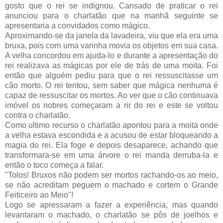
gosto que o rei se indignou. Cansado de praticar o rei
anunciou para o charlatão que na manhã seguinte se
apresentaria a convidados como mágico.
Aproximando-se da janela da lavadeira, viu que ela era uma
bruxa, pois com uma varinha movia os
objetos
em sua casa.
A velha concordou em ajuda-lo e durante a apresentação do
rei realizava as mágicas por ele de trás de uma moita. Foi
então que alguém pediu para que o rei ressuscitasse um
cão morto. O rei tentou, sem saber que mágica nenhuma é
capaz de ressuscitar os mortos. Ao ver que o cão continuava
imóvel os nobres começaram a rir do rei e este se voltou
contra o charlatão.
Como ultimo recurso o charlatão apontou para a moita onde
a velha estava escondida e a acusou de estar bloqueando a
magia do rei. Ela foge e depois desaparece, achando que
transformara-se em uma árvore o rei manda derruba-la e
então o toco começa a falar.
"Tolos! Bruxos não podem ser mortos rachando-os ao meio,
se não acreditam peguem o machado e cortem o Grande
Feiticeiro ao Meio"!
Logo se apressaram a fazer a experiência, mas quando
levantaram o machado, o charlatão se pôs de joelhos e