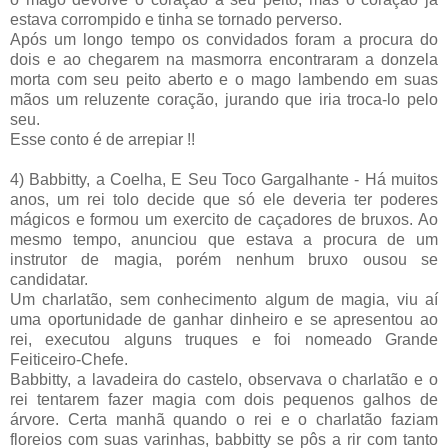
estava corrompido e tinha se tornado perverso.
Após um longo tempo os convidados foram a procura do
dois e ao chegarem na masmorra encontraram a donzela
morta com seu peito aberto e o mago lambendo em suas
mãos um reluzente coração, jurando que iria troca-lo pelo
seu.
Esse conto é de arrepiar !!
4)
Babbitty
, a
Coelha
, E Seu Toco
Gargalhante
- Há muitos
anos, um rei tolo decide que só ele deveria ter poderes
mágicos e formou um exercito de caçadores de bruxos. Ao
mesmo tempo, anunciou que estava a procura de um
instrutor de magia, porém nenhum bruxo ousou se
candidatar.
Um charlatão, sem conhecimento algum de magia, viu aí
uma oportunidade de ganhar dinheiro e se apresentou ao
rei, executou alguns truques e foi nomeado Grande
Feiticeiro-Chefe.
Babbitty
, a lavadeira do castelo, observava o charlatão e o
rei tentarem fazer magia com dois pequenos galhos de
árvore
. Certa manhã quando o rei e o charlatão faziam
floreios
com suas varinhas,
babbitty
se pôs a rir com tanto