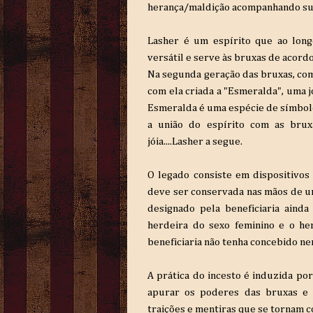
herança/maldição acompanhando sua
Lasher
é um espírito
que ao longo
versátil e serve às bruxas de acord
Na segunda geração das bruxas, com
com ela criada a "Esmeralda", uma j
Esmeralda é uma espécie de símbol
a união do espírito
com as bruxa
jóia....Lasher
a segue.
O legado consiste em dispositivos 
deve ser conservada nas mãos de u
designado pela beneficiaria
ainda 
herdeira do sexo feminino e o h
beneficiaria não tenha concebido
nen
A prática do incesto é induzida po
apurar os poderes das bruxas e 
traições e mentiras que se tornam c