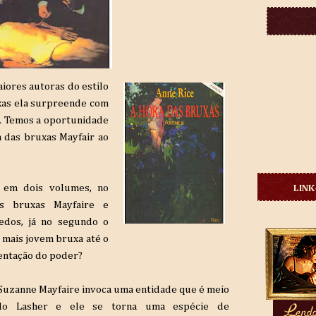
iores autoras do estilo
uxas ela surpreende com
a. Temos a oportunidade
a das bruxas Mayfair
ao
o em dois volumes, no
LINK
s bruxas
Mayfaire
e
edos, já no segundo o
a mais jovem bruxa até o
tentação do poder?
 Suzanne
Mayfaire
invoca uma entidade que é meio
o Lasher
e ele se torna uma espécie de