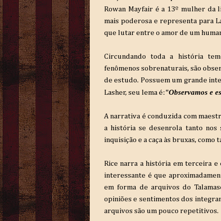
Rowan
Mayfair
é a 13º mulher da l
mais poderosa e representa para 
que lutar entre o amor de um human
Circundando toda a história te
fenômenos
sobrenaturais
, são obs
de estudo. Possuem um grande inte
"
Observamos e es
Lasher
, seu lema é:
A narrativa é conduzida com maestr
a história se desenrola tanto no
inquisição e a caça às bruxas, co
Rice
narra a história em terceira e
interessante
é que aproximadament
em forma de arquivos do Talamas
opiniões e sentimentos dos integra
arquivos são um pouco repetitivos.