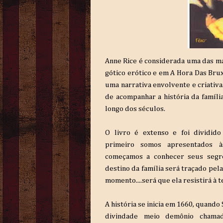
Anne
Rice
é considerada uma das ma
gótico erótico e em A Hora Das Br
uma narrativa envolvente e criativ
de acompanhar a história da famíli
longo dos séculos.
O livro é extenso e foi dividid
primeiro somos apresentados à
começamos a conhecer seus segr
destino da família será traçado pel
momento....será que ela resistirá à 
A história se inicia em 1660, quando
divindade meio demônio
chamad