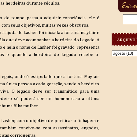
s herdeiras durante séculos.
 do tempo passa a adquirir consciência
, ele é
o com seus objetivos
, muitas vezes obscuros.
 a ajuda de Lasher,
foi iniciada a fortuna mayfair
e
óia
que deve acompanhar a herdeira do Legado. A
ARQUIVO 
o
e nela o nome de Lasher
foi gravado, representa
s e quando a herdeira do Legado recebe a
legais, onde é estipulado que a fortuna Mayfair
ma única
pessoa a cada geração, sendo o herdeiro
viva. O legado deve ser transmitido para uma
erdeiro só poderá ser um homem caso a ultima
huma filha mulher.
r Lasher
, com o objetivo
de purificar a linhagem
e
também convive-se com assassinatos, engodos
,
oisas corriqueiras.