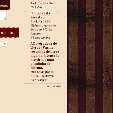
Taylor Jenkins Reid
Há 2 dias
. Uma Janela
Secreta .
Book Haul #64:
Minhas compras de
livros no 7/7 da
DO BLOG
Amazon
Há uma semana
A Devoradora de
Livros | Várias
resenhas de livros,
alguma discussão
literária e uma
pitadinha de
cinema.
Mrs. Covington’s |
K.R.R. Lockhaven
Há 5 semanas
Mostrar todos