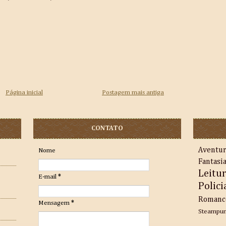
Página inicial
Postagem mais antiga
CONTATO
Aventu
Nome
Fantasi
Leitu
E-mail
*
Polici
Romanc
Mensagem
*
Steampu