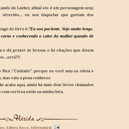
stando de Lasher
, afinal ele é um personagem sexy
,
 atrevido.... eu sou daquelas que gostam dos
"
Eu sou paciente. Vejo muito longe.
ongo do livro é:
 carne e conhecendo o calor da mulher quando de
a e dá prazer às bruxas e há citações que dizem
....será?!!
e
Rice
:"Cuidado", porque ou você ama ou odeia o
, mas vale a pena conhecer.
o acaba aqui, ainda há mais dois livros chamados
as com certeza estão na minha lista.
ice
,
Editora Rocco
,
Sobrenatural