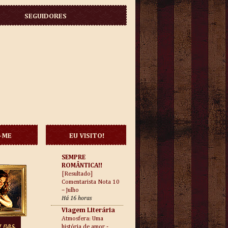
SEGUIDORES
-ME
EU VISITO!
SEMPRE
ROMÂNTICA!!
[Resultado]
Comentarista Nota 10
– Julho
Há 16 horas
Viagem Literária
Atmosfera: Uma
história de amor -