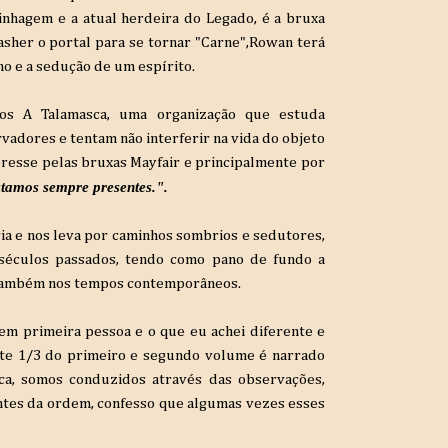
inhagem e a atual
herdeira do Legado, é a bruxa
Lasher
o portal para se tornar "Carne",Rowan
terá
o e a sedução de um espírito
.
mos A Talamasca
, uma organização que estuda
ervadores e tentam
não interferir na vida do objeto
resse pelas bruxas Mayfair
e principalmente por
tamos sempre presentes."
.
ia
e nos leva por caminhos sombrios e sedutores,
s séculos passados, tendo como pano de fundo a
mo também nos tempos contemporâneos
.
 em primeira pessoa e o que eu achei diferente e
e 1/3 do primeiro e segundo volume é narrado
ca
, somos conduzidos através das observações,
ntes da ordem, confesso
que algumas vezes esses