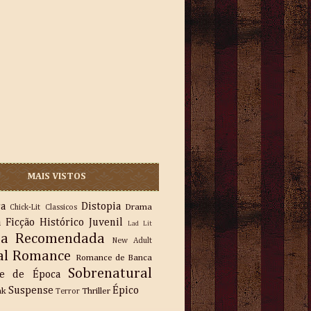
MAIS VISTOS
ra
Distopia
Drama
Chick-Lit
Classicos
a
Ficção
Histórico
Juvenil
Lad Lit
ra Recomendada
New Adult
al
Romance
Romance de Banca
Sobrenatural
e de Época
Suspense
Épico
nk
Thriller
Terror