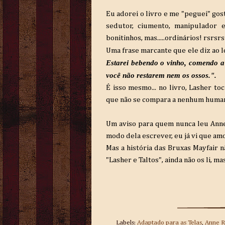
Eu adorei o livro e me "peguei" go
sedutor, ciumento, manipulador e
bonitinhos, mas.....ordinários! rsrsrs
Uma frase marcante que ele diz ao l
Estarei bebendo o vinho, comendo a
você não restarem nem os ossos."
.
É isso mesmo... no livro, Lasher
toc
que não se compara a nenhum humano
Um aviso para quem nunca leu Ann
modo dela escrever, eu já vi que amo
Mas a história das Bruxas Mayfair
nã
"Lasher
e Taltos
", ainda não os li, m
Labels:
Adaptado para as Telas
,
Anne R