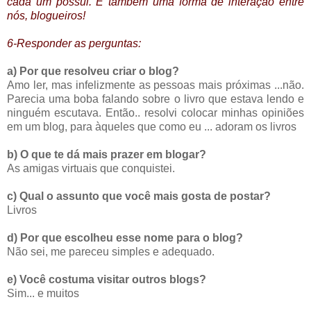
cada um possui. E também uma forma de
interação
entre
nós,
blogueiros
!
6-Responder as perguntas:
a) Por que resolveu criar o blog?
Amo ler, mas infelizmente as pessoas mais
próximas
...não.
Parecia uma boba falando sobre o livro que estava lendo e
ninguém
escutava. Então.. resolvi colocar minhas opiniões
em um blog, para àqueles que como eu ... adoram os livros
b) O que te dá mais prazer em
blogar
?
As amigas virtuais que conquistei.
c) Qual o assunto que você mais gosta de postar?
Livros
d) Por que escolheu esse nome para o blog?
Não sei, me pareceu simples e adequado.
e) Você costuma visitar outros blogs?
Sim... e muitos