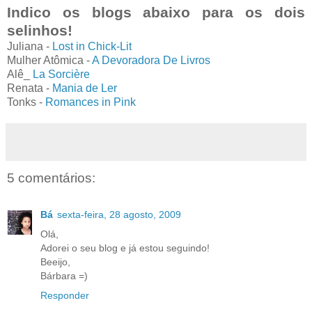
Indico os blogs abaixo para os dois
selinhos
!
Juliana -
Lost
in
Chick
-
Lit
Mulher
Atômica
-
A Devoradora De Livros
Alê
_
La
Sorcière
Renata
-
Mania de Ler
Tonks
-
Romances
in
Pink
5 comentários:
Bá
sexta-feira, 28 agosto, 2009
Olá,
Adorei o seu blog e já estou seguindo!
Beeijo,
Bárbara =)
Responder