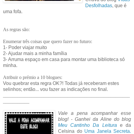
Desfolhadas
, que é
uma fofa.
As regras são:
Enumerar três coisas que quero fazer no futuro:
1- Poder viajar muito
2- Ajudar mais a minha
família
3- Arruma espaço em casa para montar uma biblioteca só
minha.
Atribuir o prémio a 10
blogues
:
Vou quebrar esta regra
OK
?! Todas já receberam estes
selinhos
; então... vou fazer as indicações no final.
_____________________________________________________
___________
Vale a
pena acompanhar esse
blog! - Ganhei da
Aline
do blog
Meu Cantinho Da Leitura
e da
Celsina
do
Uma Janela Secreta.