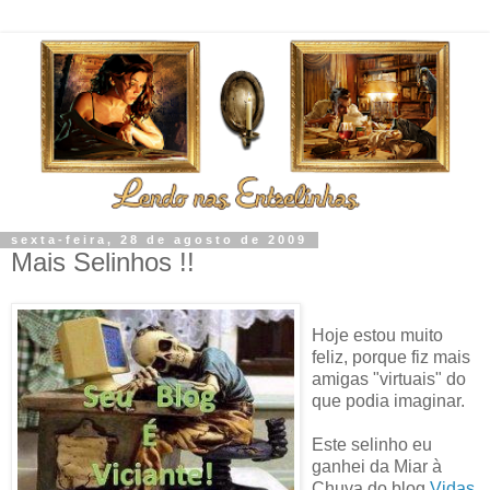
sexta-feira, 28 de agosto de 2009
Mais Selinhos !!
Hoje estou muito
feliz, porque fiz mais
amigas "virtuais" do
que podia imaginar.
Este
selinho
eu
ganhei da Miar à
Chuva do blog
Vidas