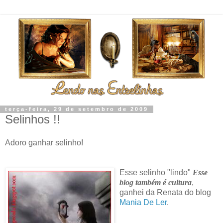
terça-feira, 29 de setembro de 2009
Selinhos !!
Adoro ganhar selinho!
Esse selinho
"lind
o"
Esse
blog também é cultura
,
ganhei da Renata do blog
Mania De Ler
.