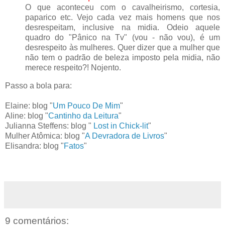
O que aconteceu com o cavalheirismo, cortesia,
paparico etc. Vejo cada vez mais homens que nos
desrespeitam, inclusive na midia. Odeio aquele
quadro do "Pânico na Tv" (vou - não vou), é um
desrespeito às mulheres. Quer dizer que a mulher que
não tem o padrão de beleza imposto pela midia, não
merece respeito?! Nojento.
Passo a bola para:
Elaine: blog "
Um Pouco De Mim
"
Aline: blog "
Cantinho da Leitura
"
Julianna Steffens: blog "
Lost in Chick-lit
"
Mulher Atômica: blog "
A Devradora de Livros
"
Elisandra: blog "
Fatos
"
9 comentários: