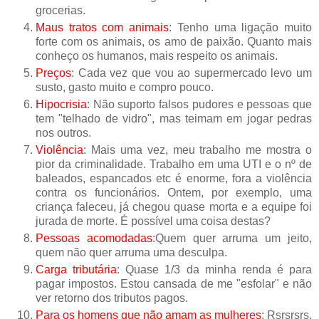
grocerias.
Maus tratos com animais
: Tenho uma ligação muito
forte com os animais, os amo de paixão. Quanto mais
conheço os humanos, mais respeito os animais.
Preços
: Cada vez que vou ao supermercado levo um
susto, gasto muito e compro pouco.
Hipocrisia
: Não suporto falsos pudores e pessoas que
tem "telhado de vidro", mas teimam em jogar pedras
nos outros.
Violência
: Mais uma vez, meu trabalho me mostra o
pior da criminalidade. Trabalho em uma UTI e o nº de
baleados, espancados etc é enorme, fora a violência
contra os funcionários. Ontem, por exemplo, uma
criança faleceu, já chegou quase morta e a equipe foi
jurada de morte. É possível uma coisa destas?
Pessoas acomodadas
:Quem quer arruma um jeito,
quem não quer arruma uma desculpa.
Carga tributária
: Quase 1/3 da minha renda é para
pagar impostos. Estou cansada de me "esfolar" e não
ver retorno dos tributos pagos.
Para os homens que não amam as mulheres
: Rsrsrsrs.