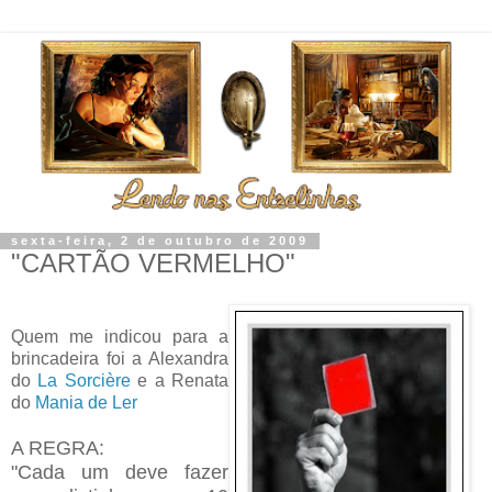
sexta-feira, 2 de outubro de 2009
"CARTÃO VERMELHO"
Quem me indicou para a
brincadeira foi a Alexandra
do
La Sorcière
e a Renata
do
Mania de Ler
A REGRA:
"Cada um deve fazer