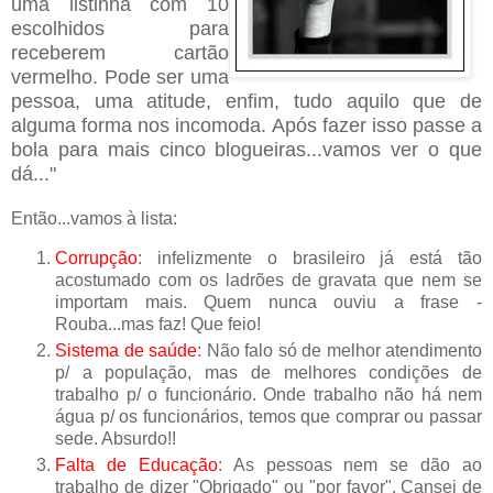
uma listinha com 10
escolhidos para
receberem cartão
vermelho. Pode ser uma
pessoa, uma atitude, enfim, tudo aquilo que de
alguma forma nos incomoda. Após fazer isso passe a
bola para mais cinco blogueiras...vamos ver o que
dá..."
Então...vamos à lista:
Corrupção
: infelizmente o brasileiro já está tão
acostumado com os ladrões de gravata que nem se
importam mais. Quem nunca ouviu a frase -
Rouba...mas faz! Que feio!
Sistema de saúde
: Não falo só de melhor atendimento
p/ a população, mas de melhores condições de
trabalho p/ o funcionário. Onde trabalho não há nem
água p/ os funcionários, temos que comprar ou passar
sede. Absurdo!!
Falta de Educação
: As pessoas nem se dão ao
trabalho de dizer "Obrigado" ou "por favor". Cansei de