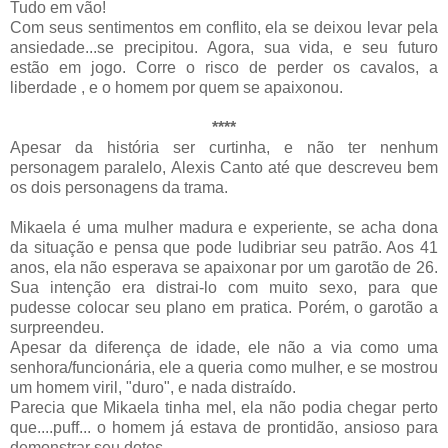
Tudo em vão!
Com seus sentimentos em conflito, ela se deixou levar pela
ansiedade...se precipitou. Agora, sua vida, e seu futuro
estão em jogo. Corre o risco de perder os cavalos, a
liberdade , e o homem por quem se apaixonou.
****
Apesar da história ser curtinha, e não ter nenhum
personagem paralelo,
Alexis
Canto até que descreveu bem
os dois personagens da trama.
Mikaela
é uma mulher madura e experiente, se acha dona
da situação e pensa que pode ludibriar seu patrão. Aos 41
anos, ela não esperava se apaixonar por um
garotão
de 26.
Sua intenção era distrai-lo com muito sexo, para que
pudesse colocar seu plano em pratica. Porém, o
garotão
a
surpreendeu.
Apesar da diferença de idade, ele não a via como uma
senhora/funcionária, ele a queria como mulher, e se mostrou
um homem viril, "duro", e nada distraído.
Parecia que
Mikaela
tinha mel, ela não podia chegar perto
que....
puff
... o homem já estava de prontidão, ansioso para
demonstrar seu dotes.