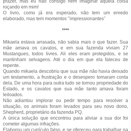
prazer, mas eu não consigo nem imaginar aquela coisa
roçando em mim!
O livro, como já era esperado, não tem um enredo
elaborado, mas tem momentos "
impressionantes
"
****
Mikaela
estava arrasada, não sabia mais o que fazer. Sua
mãe amava os cavalos, e em sua fazenda viviam 27
Mustangues
, todos livres. Ali eles eram protegidos, e se
mantinham selvagens. Até o dia em que ela faleceu de
repente.
Quando
mikaela
descobriu que sua mãe não havia deixado
um testamento, a frustração e o desespero tomaram conta
dela. De uma hora para outra tudo se tornou propriedade do
Estado, e os cavalos que sua mãe tanto amava foram
leiloados.
Não adiantou implorar ou pedir tempo para resolver a
situação, os animais foram levados para seu novo dono,
Shepherd
,
proprietário
da fazenda
PQ
.
A única solução que encontrou para aliviar a sua dor foi
cometer algumas
infrações
.
Elaborou um currículo falso, e se ofereceu para trabalhar na