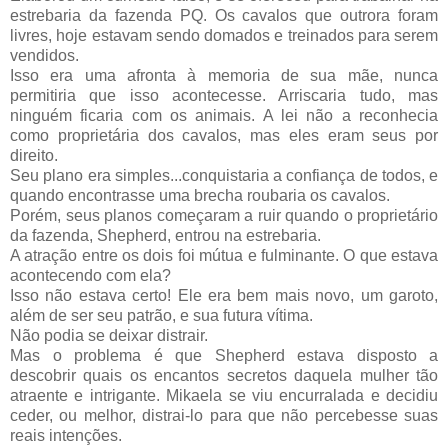
estrebaria da fazenda
PQ
. Os cavalos que outrora foram
livres, hoje estavam sendo domados e treinados para serem
vendidos.
Isso era uma afronta à memoria de sua mãe, nunca
permitiria que isso acontecesse. Arriscaria tudo, mas
ninguém ficaria com os animais. A lei não a reconhecia
como
proprietária
dos cavalos, mas eles eram seus por
direito.
Seu plano era simples...conquistaria a confiança de todos, e
quando encontrasse uma brecha roubaria os cavalos.
Porém, seus planos começaram a ruir quando o
proprietário
da fazenda,
Shepherd
, entrou na estrebaria.
A
atração
entre os dois foi mútua e fulminante. O que estava
acontecendo com ela?
Isso não estava certo! Ele era bem mais novo, um garoto,
além de ser seu patrão, e sua futura vítima.
Não podia se deixar distrair.
Mas o problema é que
Shepherd
estava disposto a
descobrir quais os encantos secretos daquela mulher tão
atraente e intrigante.
Mikaela
se viu encurralada e decidiu
ceder, ou melhor, distrai-lo para que não percebesse suas
reais intenções.