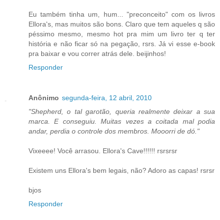
Eu também tinha um, hum... "preconceito" com os livros
Ellora's, mas muitos são bons. Claro que tem aqueles q são
péssimo mesmo, mesmo hot pra mim um livro ter q ter
história e não ficar só na pegação, rsrs. Já vi esse e-book
pra baixar e vou correr atrás dele. beijinhos!
Responder
Anônimo
segunda-feira, 12 abril, 2010
"Shepherd, o tal garotão, queria realmente deixar a sua
marca. E conseguiu. Muitas vezes a coitada mal podia
andar, perdia o controle dos membros. Mooorri de dó."
Vixeeee! Você arrasou. Ellora's Cave!!!!!! rsrsrsr
Existem uns Ellora's bem legais, não? Adoro as capas! rsrsr
bjos
Responder