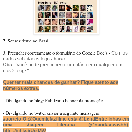
Ser residente no Brasil
2.
3.
Preencher corretamente o formulário do Google Doc’s -
Com os
dados solicitados logo abaixo.
Obs:
"Você pode preencher o formulário em qualquer um
dos 3 blogs"
Quer ter mais chances de ganhar? Fique atento aos
números extras.
- Divulgando no blog: Publicar o banner da promoção
- Divulgando no twitter enviar a seguinte mensagem:
#sorteio O @Quemlefazfilme está @LendEntrelinhas em
uma Viagem Literária (@nandaassisbh).
http://bit.ly/bUixMW