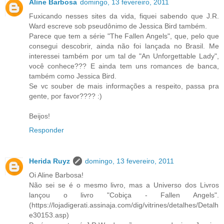
Aline Barbosa
domingo, 13 fevereiro, 2011
Fuxicando nesses sites da vida, fiquei sabendo que J.R.
Ward escreve sob pseudônimo de Jessica Bird também.
Parece que tem a série "The Fallen Angels", que, pelo que
consegui descobrir, ainda não foi lançada no Brasil. Me
interessei também por um tal de "An Unforgettable Lady",
você conhece??? E ainda tem uns romances de banca,
também como Jessica Bird.
Se vc souber de mais informações a respeito, passa pra
gente, por favor???? :)
Beijos!
Responder
Herida Ruyz
domingo, 13 fevereiro, 2011
Oi Aline Barbosa!
Não sei se é o mesmo livro, mas a Universo dos Livros
lançou o livro "Cobiça - Fallen Angels".
(https://lojadigerati.assinaja.com/dig/vitrines/detalhes/Detalh
e30153.asp)