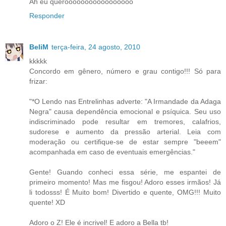
Ah eu querooooooooooooooooo
Responder
BeliM
terça-feira, 24 agosto, 2010
kkkkk
Concordo em gênero, número e grau contigo!!! Só para
frizar:
"*O Lendo nas Entrelinhas adverte: "A Irmandade da Adaga
Negra" causa dependência emocional e psíquica. Seu uso
indiscriminado pode resultar em tremores, calafrios,
sudorese e aumento da pressão arterial. Leia com
moderação ou certifique-se de estar sempre "beeem"
acompanhada em caso de eventuais emergências."
Gente! Guando conheci essa série, me espantei de
primeiro momento! Mas me fisgou! Adoro esses irmãos! Já
li todosss! É Muito bom! Divertido e quente, OMG!!! Muito
quente! XD
Adoro o Z! Ele é incrivel! E adoro a Bella tb!