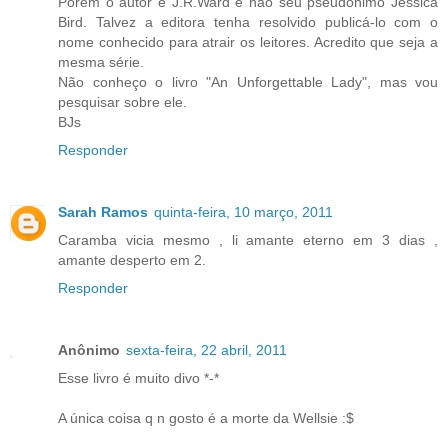
Porém o autor é J.R.Ward e não seu pseudonimo Jessica
Bird. Talvez a editora tenha resolvido publicá-lo com o
nome conhecido para atrair os leitores. Acredito que seja a
mesma série.
Não conheço o livro "An Unforgettable Lady", mas vou
pesquisar sobre ele.
BJs
Responder
Sarah Ramos
quinta-feira, 10 março, 2011
Caramba vicia mesmo , li amante eterno em 3 dias ,
amante desperto em 2.
Responder
Anônimo
sexta-feira, 22 abril, 2011
Esse livro é muito divo *-*
A única coisa q n gosto é a morte da Wellsie :$