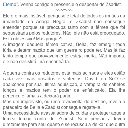
Eterno
". Venha comigo e presencie o despertar de Zsadist.
~~~*~~~
Ele é o mais instável, perigoso e letal de todos os irmãos da
irmandade da Adaga Negra, e Zsadist não consegue
entender porque se preocupa tanto com a fêmea que foi
sequestrada pelos redutores. Não, ele não está preocupado.
Está obsessivo! Mas porquê?
A imagem daquela fêmea cativa, Bella, faz emergir toda
fúria e determinação que um guerreiro pode ter. Mas já faz
tanto tempo que provavelmente esteja morta. Não importa,
ele não desistirá...irá encontrá-la.
A guerra contra os redutores está mais acirrada e eles estão
cada vez mais ousados e violentos. David, ou Sr.O se
apaixonou por sua última aquisição, a vampira de cabelos
longos e macios tem o poder de enfeitiçá-lo. Ela lhe
pertence e jamais a deixará partir.
Mas um imprevisto, ou uma reviravolta do destino, revela o
paradeiro de Bella e Zsadist consegue regatá-la.
Uma necessidade avassaladora de cuidar e proteger aquela
fêmea tomou conta de Zsadist. Sem pensar a levou
diretamente para seu quarto e se recusou a deixar que outra