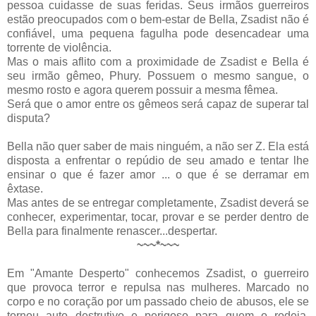
pessoa cuidasse de suas feridas. Seus irmãos guerreiros
estão preocupados com o bem-estar de Bella, Zsadist não é
confiável, uma pequena fagulha pode desencadear uma
torrente de violência.
Mas o mais aflito com a proximidade de Zsadist e Bella é
seu irmão gêmeo, Phury. Possuem o mesmo sangue, o
mesmo rosto e agora querem possuir a mesma fêmea.
Será que o amor entre os gêmeos será capaz de superar tal
disputa?
Bella não quer saber de mais ninguém, a não ser Z. Ela está
disposta a enfrentar o repúdio de seu amado e tentar lhe
ensinar o que é fazer amor ... o que é se derramar em
êxtase.
Mas antes de se entregar completamente, Zsadist deverá se
conhecer, experimentar, tocar, provar e se perder dentro de
Bella para finalmente renascer...despertar.
~~~*~~~
Em "Amante Desperto" conhecemos Zsadist, o guerreiro
que provoca terror e repulsa nas mulheres. Marcado no
corpo e no coração por um passado cheio de abusos, ele se
tornou auto destrutivo e perigoso para quem o rodeia.