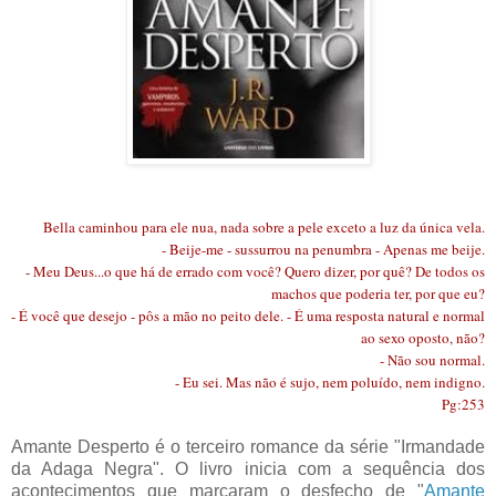
Bella caminhou para ele nua, nada sobre a pele exceto a luz da única vela.
- Beije-me - sussurrou na penumbra - Apenas me beije.
- Meu Deus...o que há de errado com você? Quero dizer, por quê? De todos os
machos que poderia ter, por que eu?
- É você que desejo - pôs a mão no peito dele. - É uma resposta natural e normal
ao sexo oposto, não?
- Não sou normal.
- Eu sei. Mas não é sujo, nem poluído, nem indigno.
Pg:253
Amante Desperto é o terceiro romance da série "Irmandade
da Adaga Negra". O livro inicia com a sequência dos
acontecimentos que marcaram o desfecho de "
Amante