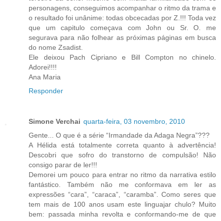
personagens, conseguimos acompanhar o ritmo da trama e
o resultado foi unânime: todas obcecadas por Z.!!! Toda vez
que um capitulo começava com John ou Sr. O. me
segurava para não folhear as próximas páginas em busca
do nome Zsadist.
Ele deixou Pach Cipriano e Bill Compton no chinelo.
Adorei!!!!
Ana Maria
Responder
Simone Verchai
quarta-feira, 03 novembro, 2010
Gente... O que é a série “Irmandade da Adaga Negra”???
A Hélida está totalmente correta quanto à advertência!
Descobri que sofro do transtorno de compulsão! Não
consigo parar de ler!!!
Demorei um pouco para entrar no ritmo da narrativa estilo
fantástico. Também não me conformava em ler as
expressões “cara”, “caraca”, “caramba”. Como seres que
tem mais de 100 anos usam este linguajar chulo? Muito
bem: passada minha revolta e conformando-me de que