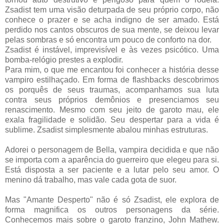
Zsadist tem uma visão deturpada de seu próprio corpo, não
conhece o prazer e se acha indigno de ser amado. Está
perdido nos cantos obscuros de sua mente, se deixou levar
pelas sombras e só encontra um pouco de conforto na dor.
Zsadist é instável, imprevisível e às vezes psicótico. Uma
bomba-relógio prestes a explodir.
Para mim, o que me encantou foi conhecer a história desse
vampiro estilhaçado. Em forma de flashbacks descobrimos
os porquês de seus traumas, acompanhamos sua luta
contra seus próprios demônios e presenciamos seu
renascimento. Mesmo com seu jeito de garoto mau, ele
exala fragilidade e solidão. Seu despertar para a vida é
sublime. Zsadist simplesmente abalou minhas estruturas.
Adorei o personagem de Bella, vampira decidida e que não
se importa com a aparência do guerreiro que elegeu para si.
Está disposta a ser paciente e a lutar pelo seu amor. O
menino dá trabalho, mas vale cada gota de suor.
Mas "Amante Desperto" não é só Zsadist, ele explora de
forma magnifica os outros personagens da série.
Conhecemos mais sobre o garoto franzino, John Mathew.