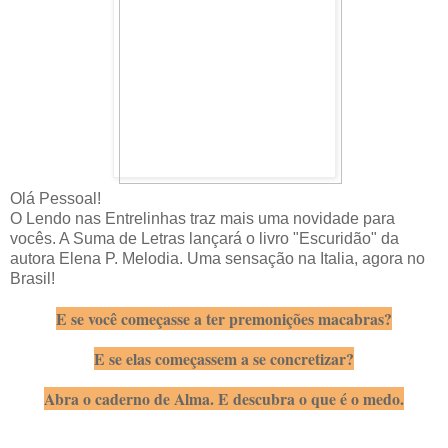
Olá Pessoal!
O Lendo nas Entrelinhas traz mais uma novidade para
vocês. A Suma de Letras lançará o livro "Escuridão" da
autora Elena P. Melodia. Uma sensação na Italia, agora no
Brasil!
E se você começasse a ter premonições macabras?
E se elas começassem a se concretizar?
Abra o caderno de Alma. E descubra o que é o medo.