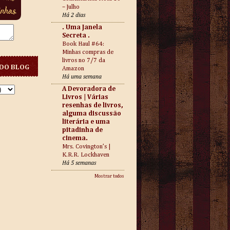
– Julho
Há 2 dias
. Uma Janela
Secreta .
Book Haul #64:
Minhas compras de
livros no 7/7 da
DO BLOG
Amazon
Há uma semana
A Devoradora de
Livros | Várias
resenhas de livros,
alguma discussão
literária e uma
pitadinha de
cinema.
Mrs. Covington’s |
K.R.R. Lockhaven
Há 5 semanas
Mostrar todos