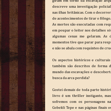
giram em torno da escavação arqu
descreve uma investigação policia
nas ilhas britânicas. Com o decorr
de acontecimentos de tirar o fôlego.
As mortes são executadas com req
em poupar o leitor nos detalhes s
algumas cenas me gelaram. As 
momentos tive que parar para respi
e não se abala com requintes de cru
Os aspectos históricos e culturais
também são descritos de forma d
mundo das escavações e descobert
busca da arca perdida?
Gostei demais de toda parte históric
livro é um thriller instigante, m
sofremos com os personagens na
Gobekli Tepe e nas páginas finais