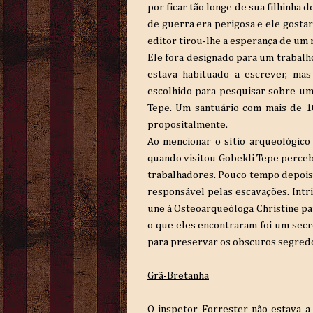
por ficar tão longe de sua filhinha 
de guerra era perigosa e ele gostar
editor tirou-lhe a esperança de um 
Ele fora designado para um trabalho
estava habituado a escrever, mas
escolhido para pesquisar sobre um
Tepe. Um santuário com mais de 1
propositalmente.
Ao mencionar o sítio arqueológico
quando visitou Gobekli Tepe percebe
trabalhadores. Pouco tempo depois 
responsável pelas escavações. Intr
une à Osteoarqueóloga Christine par
o que eles encontraram foi um sec
para preservar os obscuros segred
Grã-Bretanha
O inspetor Forrester não estava a