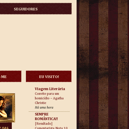
SEGUIDORES
-ME
EU VISITO!
Viagem Literária
Convite para um
homicídio – Agatha
Christie
Há uma hora
SEMPRE
ROMÂNTICA!!
[Resultado]
Comentarista Nota 10