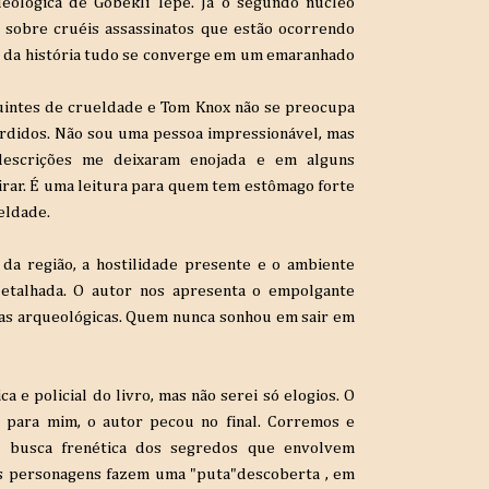
eológica de Gobekli Tepe. Já o segundo núcleo
l sobre cruéis assassinatos que estão ocorrendo
er da história tudo se converge em um emaranhado
uintes de crueldade e Tom Knox não se preocupa
órdidos. Não sou uma pessoa impressionável, mas
descrições me deixaram enojada e em alguns
rar. É uma leitura para quem tem estômago forte
eldade.
 da região, a hostilidade presente e o ambiente
etalhada. O autor nos apresenta o empolgante
as arqueológicas. Quem nunca sonhou em sair em
a e policial do livro, mas não serei só elogios. O
as para mim, o autor pecou no final. Corremos e
 busca frenética dos segredos que envolvem
 os personagens fazem uma "puta"descoberta , em