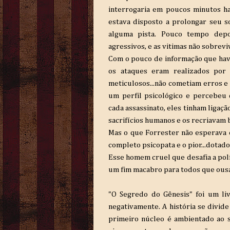
interrogaria em poucos minutos ha
estava disposto a prolongar seu so
alguma pista. Pouco tempo depo
agressivos, e as vitimas não sobrev
Com o pouco de informação que havi
os ataques eram realizados po
meticulosos...não cometiam erros e
um perfil psicológico e percebeu
cada assassinato, eles tinham ligaçã
sacrifícios humanos e os recriavam b
Mas o que Forrester não esperava 
completo psicopata e o pior...dotad
Esse homem cruel que desafia a polí
um fim macabro para todos que ous
"O Segredo do Gênesis" foi um li
negativamente. A história se divid
primeiro núcleo é ambientado ao 