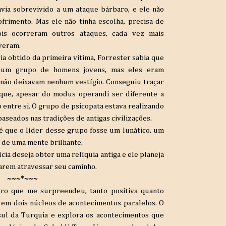
via sobrevivido a um ataque bárbaro, e ele não
frimento. Mas ele não tinha escolha, precisa de
is ocorreram outros ataques, cada vez mais
iveram.
a obtido da primeira vitima, Forrester sabia que
r um grupo de homens jovens, mas eles eram
 não deixavam nenhum vestígio. Conseguiu traçar
 que, apesar do modus operandi ser diferente a
o entre si. O grupo de psicopata estava realizando
aseados nas tradições de antigas civilizações.
é que o líder desse grupo fosse um lunático, um
o de uma mente brilhante.
cia deseja obter uma relíquia antiga e ele planeja
arem atravessar seu caminho.
~~~*~~~
vro que me surpreendeu, tanto positiva quanto
e em dois núcleos de acontecimentos paralelos. O
sul da Turquia e explora os acontecimentos que