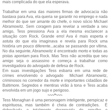
mais complicada do que ela esperava.
Trabalhar em uma das maiores firmas de advocacia não
bastava para Ava, ela queria se garantir no emprego e nada
melhor do que ser amante do chefe, o novo sócio Michael
Abramowitz. Sem coragem para revelar a verdade a seu
amigo, Tess pressiona Ava a ela mesma esclarecer a
situação com Rock. Grande erro! Ava é mais esperta e
astuta do que ela imaginava e revela para Rock uma
história um pouco diferente...acaba se passando por vítima.
No dia seguinte, Abramowitz é encontrado morto e todas as
pistas apontam para Rock. Mas Tess não acredita que seu
amigo seja o assassino e começa a trabalhar como
investigadora do advogado de defesa de Rock.
Em suas investigações Tess esbarra em uma rede de
crimes envolvendo o advogado Michael Abramowitz,
criminosos no corredor da morte e importantes cidadãos de
Baltimore. Segredos e mentiras virão à tona e Tess acaba
envolvida em um jogo sujo e perigoso.
~~~*~~~
Tess Monaghan é uma personagem inteligente, perspicaz e
espirituosa, mas também é cheia de contradições. É
debochada e totalmente desprovida de orgulho e