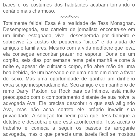
bares e os costumes dos habitantes acabam tornando o
cenário mais charmoso.
~~~*~~~
Totalmente falida! Essa é a realidade de Tess Monaghan.
Desempregada, sua carreira de jornalista encontra-se em
um limbo...estagnada, vive desesperada por dinheiro e
sobrevive às custas de pequenos "bicos" e da ajuda de
amigos e familiares. Mesmo com a vida medíocre que leva,
ela consegue encontrar prazer no esporte. Dona de um
corpão, seis dias por semana rema pela manhã e corre à
noite e, apesar de cultuar o corpo, não abre mão de uma
boa bebida, de um baseado e de uma noite em claro a favor
do sexo. Mas uma oportunidade de ganhar um dinheiro
extra surge inesperadamente. Seu amigo e companheiro de
remo Darryl Paxton, ou Rock para os íntimos, está muito
preocupado com o comportamento distante de sua noiva, a
advogada Ava. Ele precisa descobrir o que está afligindo
Ava, mas não acha correto ele próprio invadir sua
privacidade. A solução foi pedir para que Tess banque a
detetive e descubra o que está acontecendo. Tess aceita o
trabalho e começa a seguir os passos da arrogante
advogada, mas o que parecia uma tarefa fácil se mostrou