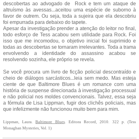
descobertas ao advogado de Rock e tem um ataque de
altruísmo às avessas...aceitou uma espécie de suborno à
favor de outrem. Ou seja, toda a sujeira que ela descobriu
foi empurrada para debaixo do tapete.
Apesar da investigação prender a atenção do leitor no final,
todo esforço de Tess acabou sem utilidade para Rock. Foi
isso que me incomodou, o objetivo inicial foi suprimido e
todas as descobertas se tornaram irrelevantes. Toda a trama
envolvendo a identidade do assassino acabou se
resolvendo sozinha, ele próprio se revela.
Se você procura um livro de ficção policial descontraído e
cheio de diálogos sarcásticos...leia sem medo. Mas esteja
ciente de que Baltimore Blues é um romance com uma
história de suspense direcionada à investigação processual
e não policial nos moldes convencionais. Talvez, essa seja
a fórmula de Lisa Lippman, fugir dos clichês policiais, mas
que infelizmente não funcionou muito bem para mim.
Lippman, Laura.
Baltimore Blues
. Editora Record, 2010. 322 p. (Tess
Monaghan Mysteries, Vol. 1)