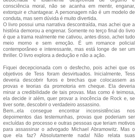
consciência moral, não se acanha em mentir, enganar,
extorquir e chantagear. A personagem não é um modelo de
conduta, mas sem dúvida é muito divertida.
O livro possui uma narrativa descontraída, mas achei que a
história demorou a engrenar. Somente no terço final do livro
é que a trama realmente me cativou, antes disso, achei tudo
meio morno e sem emoção. É um romance policial
contemporâneo e interessante, mas está longe de ser um
thriller. O livro explora a dedução e não a ação.
Fiquei decepcionada com o desfecho, pois achei que os
objetivos de Tess foram desvirtuados. Inicialmente, Tess
deveria descobrir furos e brechas que colocassem as
provas e teorias da promotoria em cheque. Ela deveria
minar a credibilidade de tais provas. Mas como é teimosa,
ela decide ir além, quer provar a inocência de Rock e, se
tiver sorte, descobrir o verdadeiro assassino.
Bem...ela consegue encontrar inconsistências nos
depoimentos das testemunhas, provas que poderiam ser
excluídas do processo e outras pessoas que teriam motivos
para assassinar o advogado Michael Abramowitz. Mas o
que ela faz? Absolutamente nada! Não relata suas