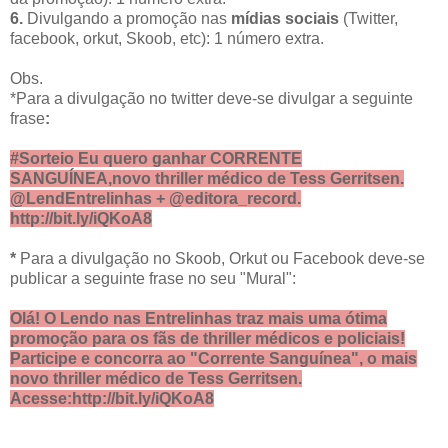
6.
Divulgando a promoção nas
mídias sociais
(Twitter,
facebook, orkut, Skoob, etc): 1 número extra.
Obs.
*Para a divulgação no twitter deve-se divulgar a seguinte
frase
:
#Sorteio Eu quero ganhar CORRENTE
SANGUÍNEA,novo thriller médico de Tess Gerritsen.
@LendEntrelinhas + @editora_record.
http://bit.ly/iQKoA8
*
Para a divulgação no Skoob, Orkut ou Facebook deve-se
publicar a seguinte frase no seu "Mural":
Olá! O Lendo nas Entrelinhas traz mais uma ótima
promoção para os fãs de thriller médicos e policiais!
Participe e concorra ao "Corrente Sanguínea", o mais
novo thriller médico de Tess Gerritsen.
Acesse:http://bit.ly/iQKoA8