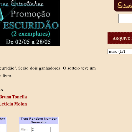
ARQUIVO 
Serão dois ganhadores! O sorteio teve um
curidão".
 livro.
...
Bruna Tonella
Letícia Molon