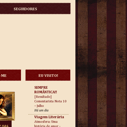
SEGUIDORES
-ME
EU VISITO!
SEMPRE
ROMÂNTICA!!
[Resultado]
Comentarista Nota 10
– Julho
Há um dia
Viagem Literária
Atmosfera: Uma
história de amor -