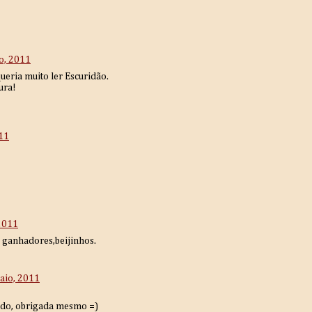
o, 2011
ueria muito ler Escuridão.
ura!
11
2011
 ganhadores,beijinhos.
aio, 2011
tado, obrigada mesmo =)