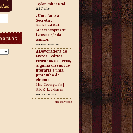
Taylor Jenkins Reid
Há 3 dias
. Uma Janela
Secreta .
Book Haul #64:
Minhas compras de
livros no 7/7 da
DO BLOG
Amazon
Há uma semana
A Devoradora de
Livros | Várias
resenhas de livros,
alguma discussão
literária e uma
pitadinha de
cinema.
Mrs. Covington’s |
K.R.R. Lockhaven
Há 5 semanas
Mostrar todos