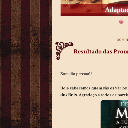
Adaptad
DOMING
Resultado das Prom
Bom dia pessoal!
Hoje saberemos quem são os vários
dos Reis.
Agradeço a todos os parti