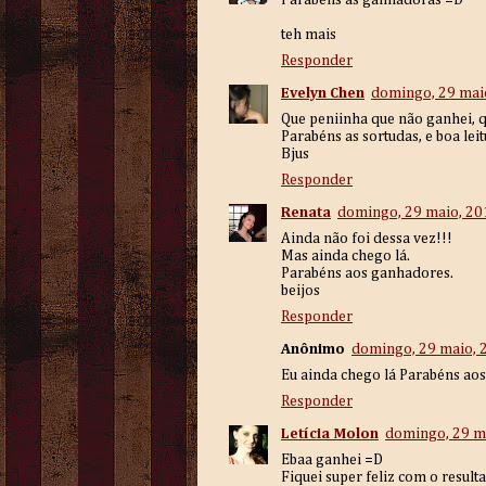
Parabéns às ganhadoras =D
teh mais
Responder
Evelyn Chen
domingo, 29 mai
Que peniinha que não ganhei, q
Parabéns as sortudas, e boa leit
Bjus
Responder
Renata
domingo, 29 maio, 20
Ainda não foi dessa vez!!!
Mas ainda chego lá.
Parabéns aos ganhadores.
beijos
Responder
Anônimo
domingo, 29 maio, 
Eu ainda chego lá Parabéns aos
Responder
Letícia Molon
domingo, 29 m
Ebaa ganhei =D
Fiquei super feliz com o resul