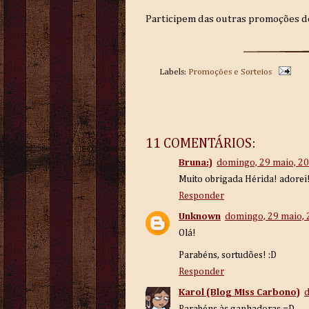
Participem das outras promoções d
Labels:
Promoções e Sorteios
11 COMENTÁRIOS:
Bruna:)
domingo, 29 maio, 2
Muito obrigada Hérida! adorei!!
Responder
Unknown
domingo, 29 maio,
Olá!
Parabéns, sortudões! :D
Responder
Karol (Blog Miss Carbono)
d