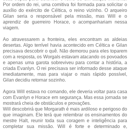
Por ordem do rei, uma comitiva foi formada para solicitar o
auxílio do exército de Céltica, o reino vizinho. O arqueiro
Gilan seria o responsável pela missão, mas Will e o
aprendiz de guerreiro Horace, o acompanhariam nessa
viagem.
Ao atravessarem a fronteira, eles encontram as aldeias
desertas. Algo terrível havia acontecido em Céltica e Gilan
precisava descobrir o quê. Não demorou para eles toparem
com a resposta, os Worgals estavam atacando os povoados
e apenas uma garota sobreviveu para contar a história, a
criada Evanlyn. O rei precisava ser informado desse ataque
imediatamente, mas para viajar o mais rápido possível,
Gilan decidiu retornar sozinho.
Agora Will estava no comando, ele deveria voltar para casa
com Evanlyn e Horace em segurança. Mas essa jornada se
mostrará cheia de obstáculos e provações.
Will descobrirá que Morgarath é mais ardiloso e perigoso do
que imaginam. Ele terá que relembrar os ensinamentos do
mestre Halt, reunir toda sua coragem e inteligência para
completar sua missão. Will é forte e determinado e,