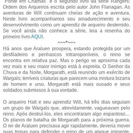
"Ponte em Chamas" é o segundo livro da série Rangers:
Ordem dos Arqueiros escrita pelo autor John Flanagan. As
aventuras de Will continuam cheias de ação e aventura.
Neste livro acompanhamos seu amadurecimento e seu
desenvolvimento como um aprendiz de arqueiro destemido.
Se você ainda não conhece a série, leia a resenha do
primeiro livro
AQUI
.
~~~*~~~
Há anos que Araluen prospera, estando protegida por um
desfiladeiro e penhascos intransponíveis, o reino se
encontra em relativa paz. Mas o perigo se aproxima cada
vez mais e seu maior inimigo está à espreita. O Senhor da
Chuva e da Noite, Morgarath, está reunindo um exército de
Wargals; terríveis criaturas que parecem uma mistura bizarra
de homem e urso. Morgarath está mais ousado e seus
soldados submissos à sua vontade.
O arqueiro Halt e seu aprendiz Will, há três dias seguiam
um grupo de Wargals que, atrevidamente, vagueavam pelo
reino. Após destruí-los, eles encontraram algo espantoso…
Os planos de batalha de Morgarath para a próxima guerra.
O rei de Araluen precisava agir rapidamente, deveria mover
suas tropas para defender o reino de um ataque iminente.