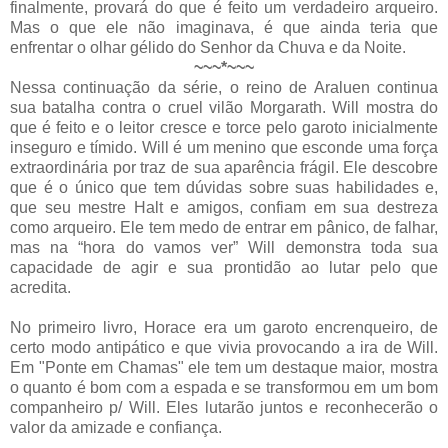
finalmente, provará do que é feito um verdadeiro arqueiro.
Mas o que ele não imaginava, é que ainda teria que
enfrentar o olhar gélido do Senhor da Chuva e da Noite.
~~~*~~~
Nessa continuação da série, o reino de Araluen continua
sua batalha contra o cruel vilão Morgarath. Will mostra do
que é feito e o leitor cresce e torce pelo garoto inicialmente
inseguro e tímido. Will é um menino que esconde uma força
extraordinária por traz de sua aparência frágil. Ele descobre
que é o único que tem dúvidas sobre suas habilidades e,
que seu mestre Halt e amigos, confiam em sua destreza
como arqueiro. Ele tem medo de entrar em pânico, de falhar,
mas na “hora do vamos ver” Will demonstra toda sua
capacidade de agir e sua prontidão ao lutar pelo que
acredita.
No primeiro livro, Horace era um garoto encrenqueiro, de
certo modo antipático e que vivia provocando a ira de Will.
Em "Ponte em Chamas" ele tem um destaque maior, mostra
o quanto é bom com a espada e se transformou em um bom
companheiro p/ Will. Eles lutarão juntos e reconhecerão o
valor da amizade e confiança.