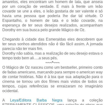
amarelos, eles encontram um homem de lata, que anseia
por um coração de verdade. E mais à frente um leão
covarde se une a eles, o leão gostaria de ser valente e só
havia uma pessoa que poderia lhe dar tal virtude. O
Espantalho, o homem de lata e o leão covarde, na
esperança de ter seus desejos realizados, acompanham
Dorothy em sua busca pelo grande Mágico de Oz.
Chegando à cidade das Esmeraldas eles descobrem que
ter seus sonhos atendidos não é tão fácil assim. A jornada
parecia não ter mais fim.
Dorothy não sabia, mas a realização de seu desejo estava o
tempo todo bem ali….a seus pés.
~~~*~~~
O Mágico de Oz nasceu como um bestseller, primeiro conto
de fadas americano, marcando para sempre o american way
de contar histórias. Não é à toa que sua adaptação para o
cinema se tornou um dos filmes mais vistos de todos os
tempos, cujas referências se enraizaram no imaginário
ocidental.
A
Leya
/
Editora Barba Negra
lança a coleção
ETERNAMENTE CLÁSSICOS, uma seleção de obras que