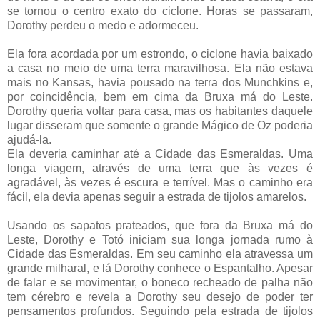
se tornou o centro exato do ciclone. Horas se passaram,
Dorothy perdeu o medo e adormeceu.
Ela fora acordada por um estrondo, o ciclone havia baixado
a casa no meio de uma terra maravilhosa. Ela não estava
mais no Kansas, havia pousado na terra dos Munchkins e,
por coincidência, bem em cima da Bruxa má do Leste.
Dorothy queria voltar para casa, mas os habitantes daquele
lugar disseram que somente o grande Mágico de Oz poderia
ajudá-la.
Ela deveria caminhar até a Cidade das Esmeraldas. Uma
longa viagem, através de uma terra que às vezes é
agradável, às vezes é escura e terrível. Mas o caminho era
fácil, ela devia apenas seguir a estrada de tijolos amarelos.
Usando os sapatos prateados, que fora da Bruxa má do
Leste, Dorothy e Totó iniciam sua longa jornada rumo à
Cidade das Esmeraldas. Em seu caminho ela atravessa um
grande milharal, e lá Dorothy conhece o Espantalho. Apesar
de falar e se movimentar, o boneco recheado de palha não
tem cérebro e revela a Dorothy seu desejo de poder ter
pensamentos profundos. Seguindo pela estrada de tijolos