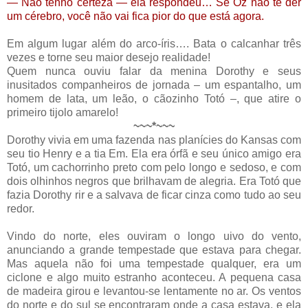
— Não tenho certeza — ela respondeu… Se Oz não te der
um cérebro, você não vai fica pior do que está agora.
Em algum lugar além do arco-íris…. Bata o calcanhar três
vezes e torne seu maior desejo realidade!
Quem nunca ouviu falar da menina Dorothy e seus
inusitados companheiros de jornada – um espantalho, um
homem de lata, um leão, o cãozinho Totó –, que atire o
primeiro tijolo amarelo!
~~~*~~~
Dorothy vivia em uma fazenda nas planícies do Kansas com
seu tio Henry e a tia Em. Ela era órfã e seu único amigo era
Totó, um cachorrinho preto com pelo longo e sedoso, e com
dois olhinhos negros que brilhavam de alegria. Era Totó que
fazia Dorothy rir e a salvava de ficar cinza como tudo ao seu
redor.
Vindo do norte, eles ouviram o longo uivo do vento,
anunciando a grande tempestade que estava para chegar.
Mas aquela não foi uma tempestade qualquer, era um
ciclone e algo muito estranho aconteceu. A pequena casa
de madeira girou e levantou-se lentamente no ar. Os ventos
do norte e do sul se encontraram onde a casa estava, e ela