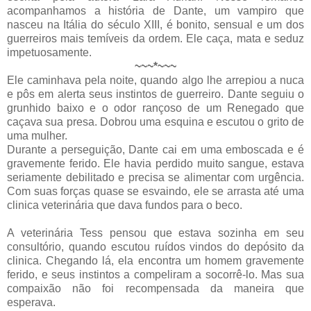
acompanhamos a história de Dante, um vampiro que
nasceu na Itália do século XIII, é bonito, sensual e um dos
guerreiros mais temíveis da ordem. Ele caça, mata e seduz
impetuosamente.
~~~*~~~
Ele caminhava pela noite, quando algo lhe arrepiou a nuca
e pôs em alerta seus instintos de guerreiro. Dante seguiu o
grunhido baixo e o odor rançoso de um Renegado que
caçava sua presa. Dobrou uma esquina e escutou o grito de
uma mulher.
Durante a perseguição, Dante cai em uma emboscada e é
gravemente ferido. Ele havia perdido muito sangue, estava
seriamente debilitado e precisa se alimentar com urgência.
Com suas forças quase se esvaindo, ele se arrasta até uma
clinica veterinária que dava fundos para o beco.
A veterinária Tess pensou que estava sozinha em seu
consultório, quando escutou ruídos vindos do depósito da
clinica. Chegando lá, ela encontra um homem gravemente
ferido, e seus instintos a compeliram a socorrê-lo. Mas sua
compaixão não foi recompensada da maneira que
esperava.