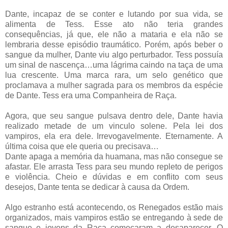
Dante, incapaz de se conter e lutando por sua vida, se
alimenta de Tess. Esse ato não teria grandes
consequências, já que, ele não a mataria e ela não se
lembraria desse episódio traumático. Porém, após beber o
sangue da mulher, Dante viu algo perturbador. Tess possuía
um sinal de nascença…uma lágrima caindo na taça de uma
lua crescente. Uma marca rara, um selo genético que
proclamava a mulher sagrada para os membros da espécie
de Dante. Tess era uma Companheira de Raça.
Agora, que seu sangue pulsava dentro dele, Dante havia
realizado metade de um vinculo solene. Pela lei dos
vampiros, ela era dele. Irrevogavelmente. Eternamente. A
última coisa que ele queria ou precisava…
Dante apaga a memória da huamana, mas não consegue se
afastar. Ele arrasta Tess para seu mundo repleto de perigos
e violência. Cheio e dúvidas e em conflito com seus
desejos, Dante tenta se dedicar à causa da Ordem.
Algo estranho está acontecendo, os Renegados estão mais
organizados, mais vampiros estão se entregando à sede de
sangue e jovens da Raça começaram a desaparecer. O