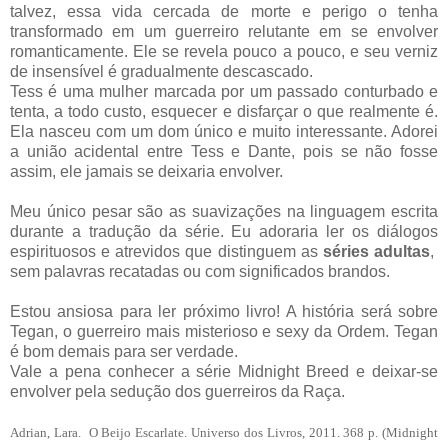
talvez, essa vida cercada de morte e perigo o tenha
transformado em um guerreiro relutante em se envolver
romanticamente. Ele se revela pouco a pouco, e seu verniz
de insensível é gradualmente descascado.
Tess é uma mulher marcada por um passado conturbado e
tenta, a todo custo, esquecer e disfarçar o que realmente é.
Ela nasceu com um dom único e muito interessante. Adorei
a união acidental entre Tess e Dante, pois se não fosse
assim, ele jamais se deixaria envolver.
Meu único pesar são as suavizações na linguagem escrita
durante a tradução da série. Eu adoraria ler os diálogos
espirituosos e atrevidos que distinguem as
séries adultas
,
sem palavras recatadas ou com significados brandos.
Estou ansiosa para ler próximo livro! A história será sobre
Tegan, o guerreiro mais misterioso e sexy da Ordem. Tegan
é bom demais para ser verdade.
Vale a pena conhecer a série Midnight Breed e deixar-se
envolver pela sedução dos guerreiros da Raça.
Adrian, Lara. O Beijo Escarlate. Universo dos Livros, 2011. 368
p. (
Midnight