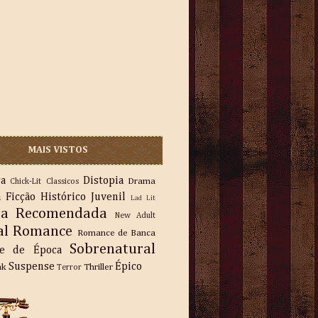
MAIS VISTOS
ra
Distopia
Drama
Chick-Lit
Classicos
a
Ficção
Histórico
Juvenil
Lad Lit
ra Recomendada
New Adult
al
Romance
Romance de Banca
Sobrenatural
e de Época
Suspense
Épico
nk
Thriller
Terror