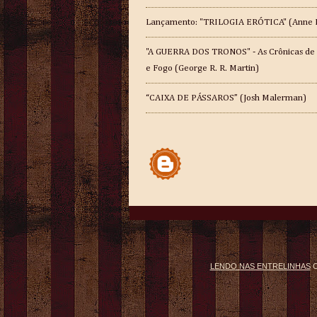
Lançamento: "TRILOGIA ERÓTICA" (Anne 
"A GUERRA DOS TRONOS" - As Crônicas de
e Fogo (George R. R. Martin)
“CAIXA DE PÁSSAROS” (Josh Malerman)
LENDO NAS ENTRELINHAS
C