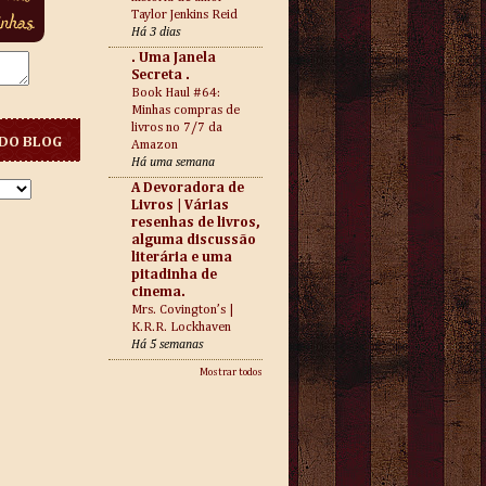
Taylor Jenkins Reid
Há 3 dias
. Uma Janela
Secreta .
Book Haul #64:
Minhas compras de
livros no 7/7 da
DO BLOG
Amazon
Há uma semana
A Devoradora de
Livros | Várias
resenhas de livros,
alguma discussão
literária e uma
pitadinha de
cinema.
Mrs. Covington’s |
K.R.R. Lockhaven
Há 5 semanas
Mostrar todos