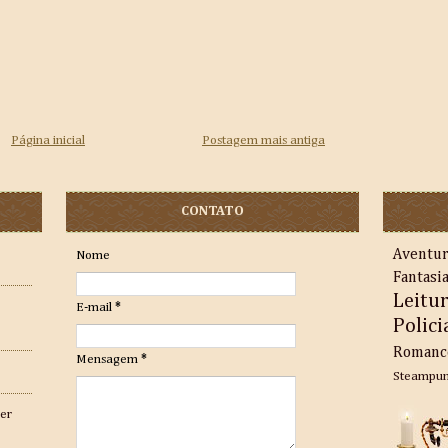
Página inicial
Postagem mais antiga
CONTATO
Aventu
Nome
Fantasi
Leitu
E-mail
*
Polici
Romanc
Mensagem
*
Steampu
er