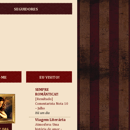
SEGUIDORES
-ME
EU VISITO!
SEMPRE
ROMÂNTICA!!
[Resultado]
Comentarista Nota 10
– Julho
Há um dia
Viagem Literária
Atmosfera: Uma
história de amor -