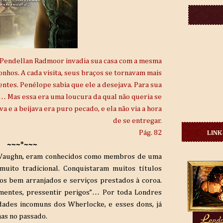
Pendellan Radmoor invadia sua casa com a mesma
onhos. A cada visita, seus braços se tornavam mais
entes. Penélope sabia que ele a desejava. Para sua
 Mas essa era uma loucura da qual não queria se
a e a beijava era puro pecado, e ela não via a hora
de se entregar.
Pág. 82
LINK
~~~*~~~
 Vaughn, eram conhecidos como membros de uma
 muito tradicional. Conquistaram muitos títulos
s bem arranjados e serviços prestados à coroa.
 mentes, pressentir perigos”… Por toda Londres
idades incomuns dos Wherlocke, e esses dons, já
as no passado.