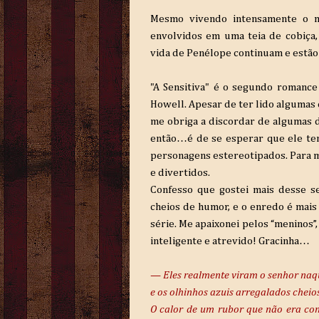
Mesmo vivendo intensamente o 
envolvidos em uma teia de cobiça, 
vida de Penélope continuam e estão 
"A Sensitiva" é o segundo romance
Howell. Apesar de ter lido algumas c
me obriga a discordar de algumas de
então…é de se esperar que ele te
personagens estereotipados. Para mi
e divertidos.
Confesso que gostei mais desse s
cheios de humor, e o enredo é mai
série. Me apaixonei pelos “meninos”,
inteligente e atrevido! Gracinha…
— Eles realmente viram o senhor naq
e os olhinhos azuis arregalados cheio
O calor de um rubor que não era co