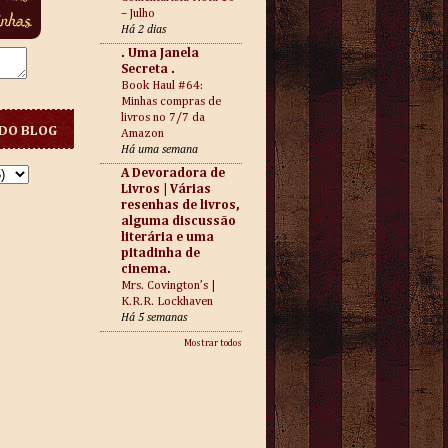
– Julho
Há 2 dias
. Uma Janela
Secreta .
Book Haul #64:
Minhas compras de
livros no 7/7 da
DO BLOG
Amazon
Há uma semana
A Devoradora de
Livros | Várias
resenhas de livros,
alguma discussão
literária e uma
pitadinha de
cinema.
Mrs. Covington’s |
K.R.R. Lockhaven
Há 5 semanas
Mostrar todos