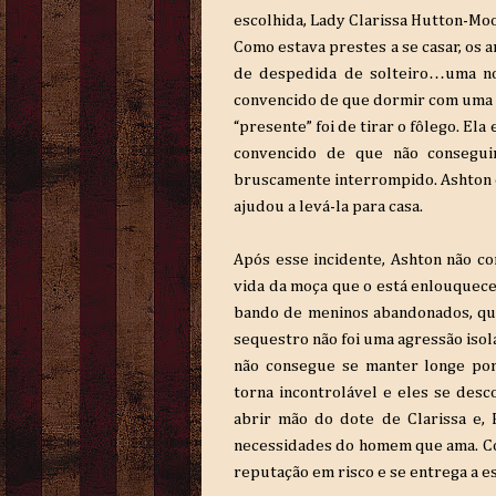
escolhida, Lady Clarissa Hutton-Mo
Como estava prestes a se casar, os
de despedida de solteiro…uma no
convencido de que dormir com uma pr
“presente” foi de tirar o fôlego. E
convencido de que não conseguiri
bruscamente interrompido. Ashton 
ajudou a levá-la para casa.
Após esse incidente, Ashton não c
vida da moça que o está enlouquec
bando de meninos abandonados, que
sequestro não foi uma agressão isol
não consegue se manter longe por
torna incontrolável e eles se des
abrir mão do dote de Clarissa e, 
necessidades do homem que ama. Co
reputação em risco e se entrega a es