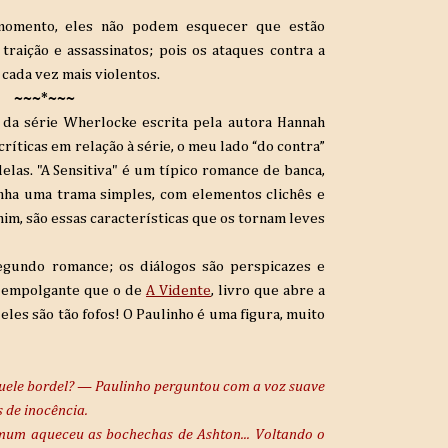
momento, eles não podem esquecer que estão
traição e assassinatos; pois os ataques contra a
cada vez mais violentos.
~~~*~~~
 da série Wherlocke escrita pela autora Hannah
ríticas em relação à série, o meu lado “do contra”
las. "A Sensitiva" é um típico romance de banca,
nha uma trama simples, com elementos clichês e
m, são essas características que os tornam leves
egundo romance; os diálogos são perspicazes e
s empolgante que o de
A Vidente
, livro que abre a
 eles são tão fofos! O Paulinho é uma figura, muito
uele bordel?
—
Paulinho perguntou com a voz suave
s de inocência.
mum aqueceu as bochechas de Ashton... Voltando o