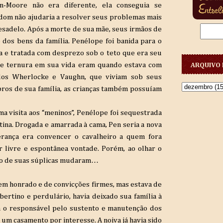
-Moore não era diferente, ela conseguia se
dom não ajudaria a resolver seus problemas mais
esadelo. Após a morte de sua mãe, seus irmãos de
 dos bens da família. Penélope foi banida para o
a e tratada com desprezo sob o teto que era seu
de ternura em sua vida eram quando estava com
ARQUIVO 
s dos Wherlocke e Vaughn, que viviam sob seus
ros de sua família, as crianças também possuíam
a visita aos “meninos”, Penélope foi sequestrada
ina. Drogada e amarrada à cama, Pen seria a nova
erança era convencer o cavalheiro a quem fora
r livre e espontânea vontade. Porém, ao olhar o
oco de suas súplicas mudaram…
 honrado e de convicções firmes, mas estava de
ibertino e perdulário, havia deixado sua família à
ra o responsável pelo sustento e manutenção dos
a um casamento por interesse. A noiva já havia sido