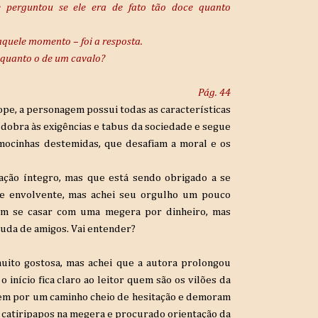
e perguntou se ele era de fato tão doce quanto
aquele momento – foi a resposta.
 quanto o de um cavalo?
Pág. 44
pe, a personagem possui todas as características
e dobra às exigências e tabus da sociedade e segue
mocinhas destemidas, que desafiam a moral e os
ão íntegro, mas que está sendo obrigado a se
 e envolvente, mas achei seu orgulho um pouco
em se casar com uma megera por dinheiro, mas
juda de amigos. Vai entender?
uito gostosa, mas achei que a autora prolongou
 início fica claro ao leitor quem são os vilões da
uem por um caminho cheio de hesitação e demoram
ns catiripapos na megera e procurado orientação da