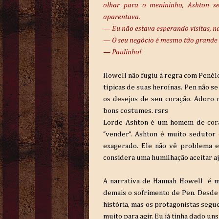
olhar para o menininho, Ashton s
aparentava.
—
Eu não estava esperando visitas, n
—
O seu negócio é mesmo tão grande
—
Paulinho!
Howell não fugiu à regra com Penélo
típicas de suas heroínas. Pen não s
os desejos de seu coração. Adoro 
bons costumes. rsrs
Lorde Ashton é um homem de coraç
“vender”. Ashton é muito sedutor
exagerado. Ele não vê problema 
considera uma humilhação aceitar a
A narrativa de Hannah Howell é m
demais o sofrimento de Pen. Desde o
história, mas os protagonistas seg
muito para agir. Eu já tinha dado u