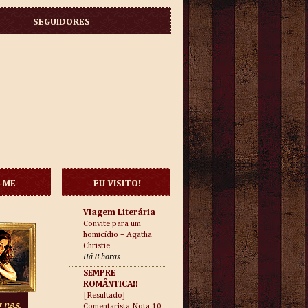
SEGUIDORES
-ME
EU VISITO!
Viagem Literária
Convite para um
homicídio – Agatha
Christie
Há 8 horas
SEMPRE
ROMÂNTICA!!
[Resultado]
Comentarista Nota 10