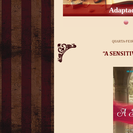
Adaptad
QUARTA-FEI
“A SENSIT