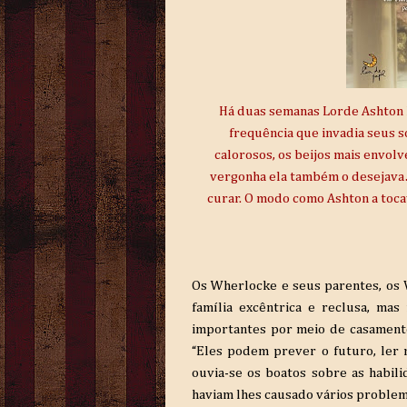
Há duas semanas Lorde Ashton 
frequência que invadia seus s
calorosos, os beijos mais envolv
vergonha ela também o desejava…
curar. O modo como Ashton a tocav
Os Wherlocke e seus parentes, os
família excêntrica e reclusa, mas
importantes por meio de casamento
“Eles podem prever o futuro, ler
ouvia-se os boatos sobre as habil
haviam lhes causado vários problem