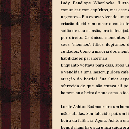
Lady Penélope Wherlocke Hutton
comunicar com espíritos, mas esse 
urgentes... Ela estava vivendo um p
criação decidiram tomar o controle
sótão de sua mansão, era indesejad
por direito. Os únicos momentos 
seus “meninos”, filhos ilegítimo
cuidados. Como a maioria dos memb
habilidades paranormais.
Enquanto voltava para casa, após um
e vendida a uma inescrupulosa cafet
atração do bordel. Sua única esp
oferecida de que não estava ali po
homem nu a beira de sua cama, o f
Lorde Ashton Radmoor era um homem
mãos atadas. Seu falecido pai, um l
beira da falência. Agora, Ashton e
bens da família e sua única saída er