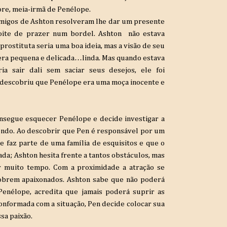
ore, meia-irmã de Penélope.
 amigos de Ashton resolveram lhe dar um presente
ite de prazer num bordel. Ashton não estava
ostituta seria uma boa ideia, mas a visão de seu
la era pequena e delicada…linda. Mas quando estava
a sair dali sem saciar seus desejos, ele foi
descobriu que Penélope era uma moça inocente e
onsegue esquecer Penélope e decide investigar a
endo. Ao descobrir que Pen é responsável por um
 faz parte de uma família de esquisitos e que o
ada; Ashton hesita frente a tantos obstáculos, mas
 muito tempo. Com a proximidade a atração se
cobrem apaixonados. Ashton sabe que não poderá
Penélope, acredita que jamais poderá suprir as
nformada com a situação, Pen decide colocar sua
sa paixão.