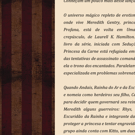
Conheçam um pouco mais desse lanç
O universo mágico repleto de erotis
onde vive Meredith Gentry, princ
Profana, está de volta em Uma
crepúsculo, de Laurell K. Hamilto
livro da série, iniciada com Seduç
Princesa da Carne está refugiada em
das tentativas de assassinato comand
ela o trono dos encantados. Paralelam
especializada em problemas sobrenat
Quando Andais, Rainha do Ar e da Esc
e nomeia como herdeiros seu filho, Ce
para decidir quem governará seu reino
Meredith alguns guerreiros: Rhys,
Escuridão da Rainha e integrante d
proteger a princesa e tentar engravid
grupo ainda conta com Kitto, um due