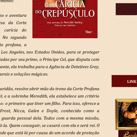
amento:
mo e aventura
esa da Corte
 carícia do
n. No segundo
ão profana, a
 Los Angeles, nos Estados Unidos, para se proteger
adas por seu primo, o Príncipe Cel, que disputa com
ente, ela trabalha para a Agência de Detetives Grey,
urais e soluções mágicas.
LINK
uridão, resolve abrir mão do trono da Corte Profana
l, e a sobrinha Meredith, ela estabelece um critério
: o primeiro que tiver um filho. Para isso, oferece a
 Frost, Nicca, Galen e Doyle, conhecido como a
a guarda pessoal dela. Todos com a mesma missão,
á-la. Quem conseguir, se casará com ela e será rei. O
nde que está lá por causa de um acordo de proteção