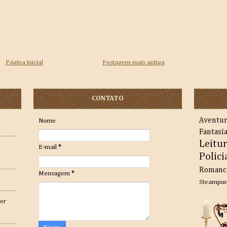
Página inicial
Postagem mais antiga
CONTATO
Aventu
Nome
Fantasi
Leitu
E-mail
*
Polici
Romanc
Mensagem
*
Steampu
er