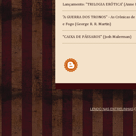
Lançamento: "TRILOGIA ERÓTICA" (Anne 
"A GUERRA DOS TRONOS" - As Crônicas de
e Fogo (George R. R. Martin)
“CAIXA DE PÁSSAROS” (Josh Malerman)
LENDO NAS ENTRELINHAS
C