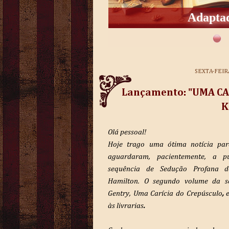
Adaptad
SEXTA-FEIR
Lançamento: "UMA CA
K
Olá pessoal!
Hoje trago uma ótima notícia par
aguardaram, pacientemente, a p
sequência de Sedução Profana d
Hamilton. O segundo volume da sé
Gentry, Uma Carícia do Crepúsculo
,
às livrarias
.