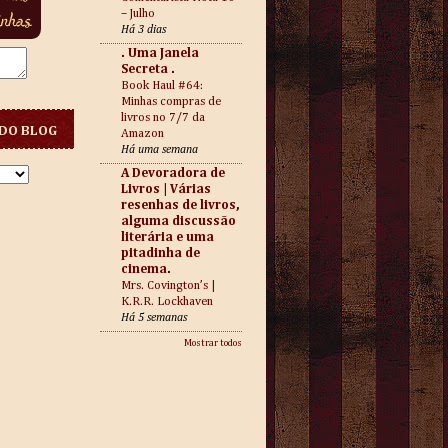
– Julho
Há 3 dias
. Uma Janela
Secreta .
Book Haul #64:
Minhas compras de
livros no 7/7 da
DO BLOG
Amazon
Há uma semana
A Devoradora de
Livros | Várias
resenhas de livros,
alguma discussão
literária e uma
pitadinha de
cinema.
Mrs. Covington’s |
K.R.R. Lockhaven
Há 5 semanas
Mostrar todos