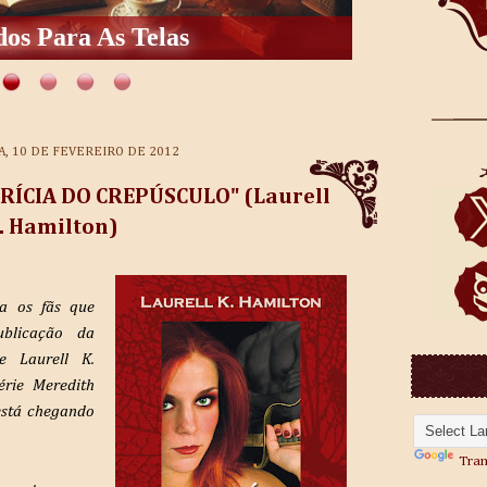
os Para As Telas
A, 10 DE FEVEREIRO DE 2012
RÍCIA DO CREPÚSCULO" (Laurell
. Hamilton)
a os fãs que
ublicação da
e
Laurell K.
rie Meredith
está chegando
Tran