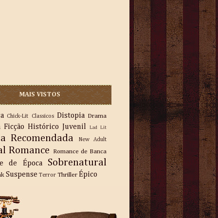
MAIS VISTOS
ra
Distopia
Drama
Chick-Lit
Classicos
a
Ficção
Histórico
Juvenil
Lad Lit
ra Recomendada
New Adult
al
Romance
Romance de Banca
Sobrenatural
e de Época
Suspense
Épico
nk
Thriller
Terror