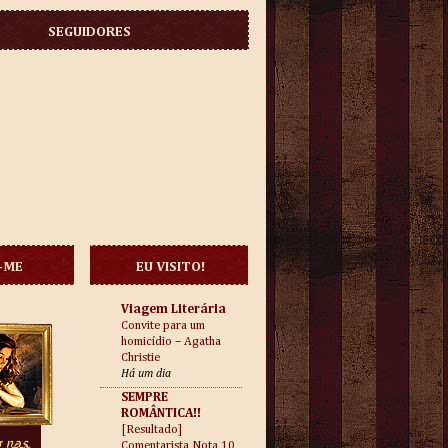
SEGUIDORES
-ME
EU VISITO!
Viagem Literária
Convite para um
homicídio – Agatha
Christie
Há um dia
SEMPRE
ROMÂNTICA!!
[Resultado]
Comentarista Nota 10