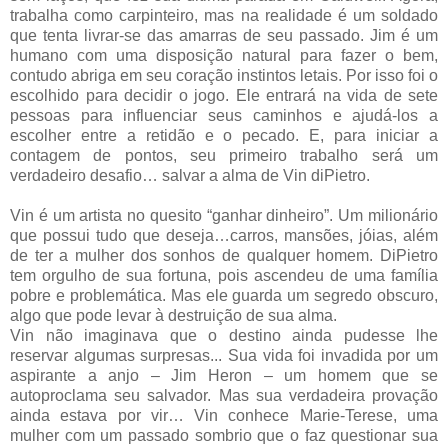
trabalha como carpinteiro, mas na realidade é um soldado
que tenta livrar-se das amarras de seu passado. Jim é um
humano com uma disposição natural para fazer o bem,
contudo abriga em seu coração instintos letais. Por isso foi o
escolhido para decidir o jogo. Ele entrará na vida de sete
pessoas para influenciar seus caminhos e ajudá-los a
escolher entre a retidão e o pecado. E, para iniciar a
contagem de pontos, seu primeiro trabalho será um
verdadeiro desafio… salvar a alma de Vin diPietro.
Vin é um artista no quesito “ganhar dinheiro”. Um milionário
que possui tudo que deseja…carros, mansões, jóias, além
de ter a mulher dos sonhos de qualquer homem. DiPietro
tem orgulho de sua fortuna, pois ascendeu de uma família
pobre e problemática. Mas ele guarda um segredo obscuro,
algo que pode levar à destruição de sua alma.
Vin não imaginava que o destino ainda pudesse lhe
reservar algumas surpresas... Sua vida foi invadida por um
aspirante a anjo – Jim Heron – um homem que se
autoproclama seu salvador. Mas sua verdadeira provação
ainda estava por vir… Vin conhece Marie-Terese, uma
mulher com um passado sombrio que o faz questionar sua