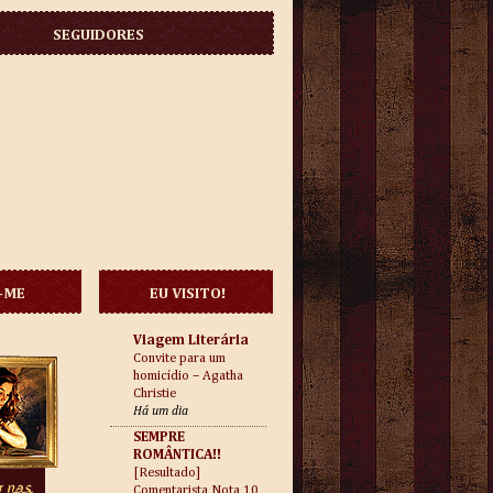
SEGUIDORES
-ME
EU VISITO!
Viagem Literária
Convite para um
homicídio – Agatha
Christie
Há um dia
SEMPRE
ROMÂNTICA!!
[Resultado]
Comentarista Nota 10