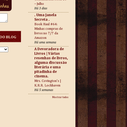
– Julho
Há 3 dias
. Uma Janela
Secreta .
Book Haul #64:
Minhas compras de
livros no 7/7 da
DO BLOG
Amazon
Há uma semana
A Devoradora de
Livros | Várias
resenhas de livros,
alguma discussão
literária e uma
pitadinha de
cinema.
Mrs. Covington’s |
K.R.R. Lockhaven
Há 5 semanas
Mostrar todos