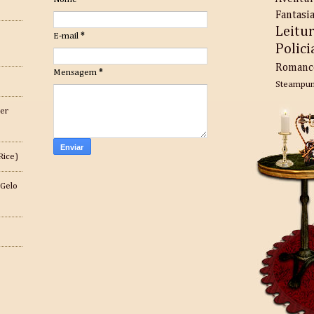
Fantasi
Leitu
E-mail
*
Polici
Romanc
Mensagem
*
Steampu
er
Rice)
 Gelo