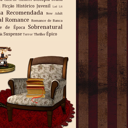
Chick-Lit
Classicos
a
Ficção
Histórico
Juvenil
Lad Lit
ra Recomendada
New Adult
al
Romance
Romance de Banca
Sobrenatural
e de Época
Suspense
Épico
nk
Thriller
Terror