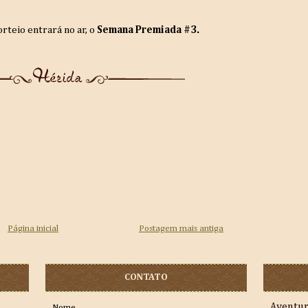
teio entrará no ar, o
Semana Premiada #3.
Página inicial
Postagem mais antiga
CONTATO
Aventu
Nome