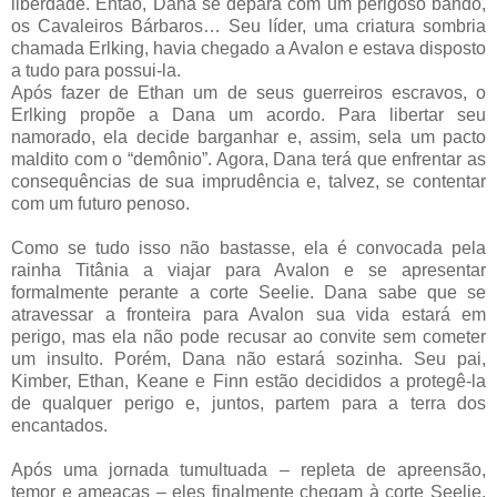
liberdade. Então, Dana se depara com um perigoso bando,
os Cavaleiros Bárbaros… Seu líder, uma criatura sombria
chamada Erlking, havia chegado a Avalon e estava disposto
a tudo para possui-la.
Após fazer de Ethan um de seus guerreiros escravos, o
Erlking propõe a Dana um acordo. Para libertar seu
namorado, ela decide barganhar e, assim, sela um pacto
maldito com o “demônio”. Agora, Dana terá que enfrentar as
consequências de sua imprudência e, talvez, se contentar
com um futuro penoso.
Como se tudo isso não bastasse, ela é convocada pela
rainha Titânia a viajar para Avalon e se apresentar
formalmente perante a corte Seelie. Dana sabe que se
atravessar a fronteira para Avalon sua vida estará em
perigo, mas ela não pode recusar ao convite sem cometer
um insulto. Porém, Dana não estará sozinha. Seu pai,
Kimber, Ethan, Keane e Finn estão decididos a protegê-la
de qualquer perigo e, juntos, partem para a terra dos
encantados.
Após uma jornada tumultuada – repleta de apreensão,
temor e ameaças – eles finalmente chegam à corte Seelie.