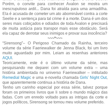
Porém, o convite para conhecer Avalon se mostra um
inescrupuloso ardil... Dana foi atraída para uma armadilha.
Ela é acusada de cometer um ato abominável contra a corte
Seelie e a sentença para tal crime é a morte. Dana é um dos
seres mais cobiçados e odiados de toda Avalon e precisará
de muita astúcia para transpor mais esse obstáculo. Será
ela capaz de derrotar seus inimigos e provar sua inocência?
~~~*~~~
“Sirensong”– O Perigoso Chamado da Rainha, terceiro
volume da série Faeriewalker de Jenna Black, foi um livro
muito aguardado por mim. Leiam as resenhas anteriores
AQUI
.
Teoricamente, este é o último volume da série, mas
pesquisando me deparei com um volume extra – uma
história ambientada no universo Faeriewalker – intitulado
Remedial Magic
e uma e-novella chamada
Girls' Night Out
,
que aparentemente continua a história de Dana.
Tenho um carinho especial por essa série, talvez porque
foram os primeiros livros que li sobre o mundo mágico das
fadas. Com um enredo voltado para as intrigas da corte e
jogos políticos, Sirensong se tornou meu volume preferido.