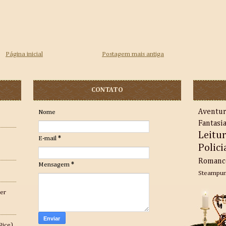
Página inicial
Postagem mais antiga
CONTATO
Aventu
Nome
Fantasi
Leitu
E-mail
*
Polici
Romanc
Mensagem
*
Steampu
er
Rice)