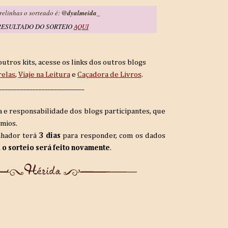
elinhas o sorteado é:
@dyalmeida_
RESULTADO DO SORTEIO
AQUI
utros kits, acesse os links dos outros blogs
relas
,
Viaje na Leitura
e
Caçadora de Livros
.
_____________________________
a e responsabilidade dos blogs participantes, que
êmios.
anhador terá
3 dias
para responder, com os dados
, o sorteio será feito novamente
.