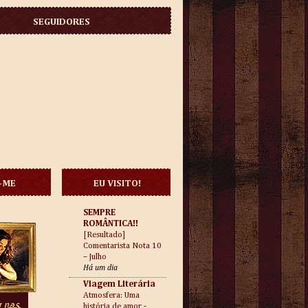
SEGUIDORES
-ME
EU VISITO!
SEMPRE
ROMÂNTICA!!
[Resultado]
Comentarista Nota 10
– Julho
Há um dia
Viagem Literária
Atmosfera: Uma
história de amor -