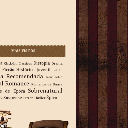
MAIS VISTOS
ra
Distopia
Drama
Chick-Lit
Classicos
a
Ficção
Histórico
Juvenil
Lad Lit
ra Recomendada
New Adult
al
Romance
Romance de Banca
Sobrenatural
e de Época
Suspense
Épico
nk
Thriller
Terror