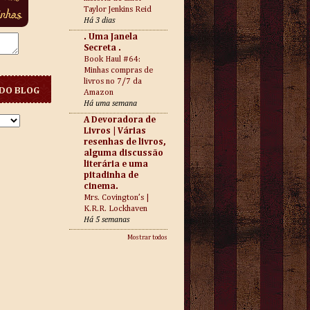
Taylor Jenkins Reid
Há 3 dias
. Uma Janela
Secreta .
Book Haul #64:
Minhas compras de
livros no 7/7 da
DO BLOG
Amazon
Há uma semana
A Devoradora de
Livros | Várias
resenhas de livros,
alguma discussão
literária e uma
pitadinha de
cinema.
Mrs. Covington’s |
K.R.R. Lockhaven
Há 5 semanas
Mostrar todos