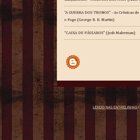
"A GUERRA DOS TRONOS" - As Crônicas de
e Fogo (George R. R. Martin)
“CAIXA DE PÁSSAROS” (Josh Malerman)
LENDO NAS ENTRELINHAS
C