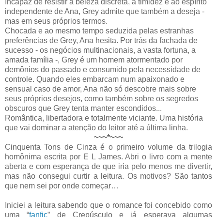
Incapaz de resistir à beleza discreta, à timidez e ao espírito
independente de Ana, Grey admite que também a deseja -
mas em seus próprios termos.
Chocada e ao mesmo tempo seduzida pelas estranhas
preferências de Grey, Ana hesita. Por trás da fachada de
sucesso - os negócios multinacionais, a vasta fortuna, a
amada família -, Grey é um homem atormentado por
demônios do passado e consumido pela necessidade de
controle. Quando eles embarcam num apaixonado e
sensual caso de amor, Ana não só descobre mais sobre
seus próprios desejos, como também sobre os segredos
obscuros que Grey tenta manter escondidos...
Romântica, libertadora e totalmente viciante. Uma história
que vai dominar a atenção do leitor até a última linha.
~~~*~~~
Cinquenta Tons de Cinza é o primeiro volume da trilogia
homônima escrita por E L James. Abri o livro com a mente
aberta e com esperança de que iria pelo menos me divertir,
mas não consegui curtir a leitura. Os motivos? São tantos
que nem sei por onde começar…
Iniciei a leitura sabendo que o romance foi concebido como
uma “
fanfic
” de Crepúsculo e já esperava algumas