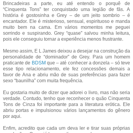
Brincadeiras a parte, eu até entendo o porquê de
“Cinquenta Tons” ter conquistado uma legião de fãs. A
história é gostosinha e Grey – de um jeito sombrio – é
encantador. Ele é misterioso, sensual, espirituoso e manda
muito bem na cama. Em vários momentos me peguei
sorrindo e suspirando. Grey “quase” salvou minha leitura,
pois ele conseguiu tornar a experiência menos frustrante.
Mesmo assim, E L James deixou a desejar na construção da
personalidade de “dominador” de Grey. Para um homem
praticante de
BDSM
que – até conhecer a donzela – só teve
esse tipo relacionamento, ele fez concessões demais a
favor de Ana e abriu mão de suas preferências para fazer
sexo “baunilha” com muita frequência.
Eu gostaria muito de dizer que adorei o livro, mas não seria
verdade. Contudo, tenho que reconhecer o quão Cinquenta
Tons de Cinza foi importante para a literatura erótica. Ele
abriu portas e impulsionou vários lançamentos do gênero
por aqui.
Enfim, acredito que cada um deva ler e tirar suas próprias