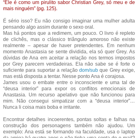
“Ele é como um pirulito sabor Christian Grey, só meu e de
mais ninguém” (pg. 125).
É sério isso? Eu não consigo imaginar uma mulher adulta
pensando algo assim durante o sexo oral.
Mas há pontos que a redimem, um pouco. O livro é repleto
de clichês, mas o clássico triângulo amoroso não existe
realmente – apesar de haver pretendentes. Em nenhum
momento Anastasia se sente dividida, ela só quer Grey. As
dúvidas de Ana em aceitar a relação nos termos impostos
por Grey parecem verdadeiras. Ela não sabe se é forte o
suficiente para suportar a relação
dom/sub
que Grey exige,
mas está disposta a tentar. Nesse ponto Ana é corajosa.
James usou o embate entre o inconsciente e uma tal de
“deusa interior” para expor os conflitos emocionais de
Anastasia. Um recurso apelativo que não funcionou para
mim. Não consegui simpatizar com a “deusa interior”…
Nunca li coisa mais boba e irritante.
Encontrar detalhes incoerentes, pontas soltas e falhas na
construção dos personagens também não ajudou. Um
exemplo: Ana está se formando na faculdade, usa o laptop
da amiga há quatro anos e não tinha uma conta de e-mail?