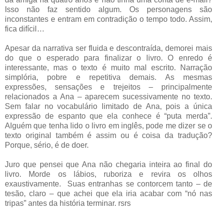
Isso não faz sentido algum. Os personagens são
inconstantes e entram em contradição o tempo todo. Assim,
fica difícil…
Apesar da narrativa ser fluida e descontraída, demorei mais
do que o esperado para finalizar o livro. O enredo é
interessante, mas o texto é muito mal escrito. Narração
simplória, pobre e repetitiva demais. As mesmas
expressões, sensações e trejeitos – principalmente
relacionados a Ana – aparecem sucessivamente no texto.
Sem falar no vocabulário limitado de Ana, pois a única
expressão de espanto que ela conhece é “puta merda”.
Alguém que tenha lido o livro em inglês, pode me dizer se o
texto original também é assim ou é coisa da tradução?
Porque, sério, é de doer.
Juro que pensei que Ana não chegaria inteira ao final do
livro. Morde os lábios, ruboriza e revira os olhos
exaustivamente. Suas entranhas se contorcem tanto – de
tesão, claro – que achei que ela iria acabar com “nó nas
tripas” antes da história terminar. rsrs