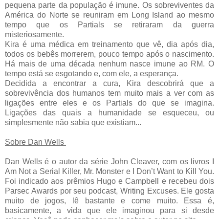
pequena parte da população é imune. Os sobreviventes da
América do Norte se reuniram em Long Island ao mesmo
tempo que os Partials se retiraram da guerra
misteriosamente.
Kira é uma médica em treinamento que vê, dia após dia,
todos os bebês morrerem, pouco tempo após o nascimento.
Há mais de uma década nenhum nasce imune ao RM. O
tempo está se esgotando e, com ele, a esperança.
Decidida a encontrar a cura, Kira descobrirá que a
sobrevivência dos humanos tem muito mais a ver com as
ligações entre eles e os Partials do que se imagina.
Ligações das quais a humanidade se esqueceu, ou
simplesmente não sabia que existiam...
Sobre Dan Wells
Dan Wells é o autor da série John Cleaver, com os livros I
Am Not a Serial Killer, Mr. Monster e I Don’t Want to Kill You.
Foi indicado aos prêmios Hugo e Campbell e recebeu dois
Parsec Awards por seu podcast, Writing Excuses. Ele gosta
muito de jogos, lê bastante e come muito. Essa é,
basicamente, a vida que ele imaginou para si desde