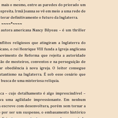
 é mais o mesmo, entre as paredes do priorado um
spreita. Irmã Joanna se vê em meio a uma rede de
alterar definitivamente o futuro da Inglaterra.
~~~~*~~~~
 autora americana Nancy Bilyeau – é um thriller
litos religiosos que atingiram a Inglaterra do
ano, o rei Henrique VIII funda a Igreja anglicana
 movimento de Reforma que rejeita a autoridade
ção de mosteiros, conventos e na perseguição de
ar obediência à nova igreja. O leitor consegue
tantismo na Inglaterra. É sob esse cenário que
busca de uma misteriosa relíquia.
a – cujo detalhamento é algo imprescindível –
iva uma agilidade impressionante. Em nenhum
a escreve com desenvoltura, porém sem tornar a
e por ser um suspense, o embasamento histórico