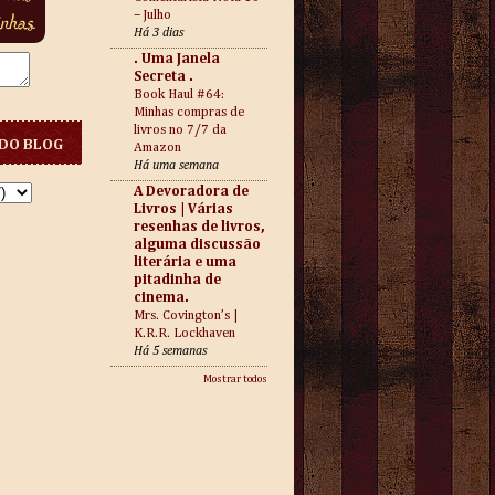
– Julho
Há 3 dias
. Uma Janela
Secreta .
Book Haul #64:
Minhas compras de
livros no 7/7 da
DO BLOG
Amazon
Há uma semana
A Devoradora de
Livros | Várias
resenhas de livros,
alguma discussão
literária e uma
pitadinha de
cinema.
Mrs. Covington’s |
K.R.R. Lockhaven
Há 5 semanas
Mostrar todos