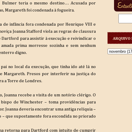
h Bulmer teria o mesmo destino… Acusada por
no, Margareth foi condenada à fogueira.
 de infância fora condenada por Henrique VIII e
noviça Joanna Stafford viola as regras de clausura
Dartford para assistir à execução e reivindicar o
ARQUIVO 
ua amada prima morresse sozinha e sem nenhum
enterro digno.
pai no local da execução, que tinha ido até lá no
e Margareth. Presos por interferir na justiça do
ara a Torre de Londres.
 Joanna recebe a visita de um notório clérigo. O
 bispo de Winchester – toma providências para
or. Joanna deveria encontrar uma antiga relíquia –
o – que supostamente fora escondida no priorado
na retorna para Dartford com intuito de cumprir