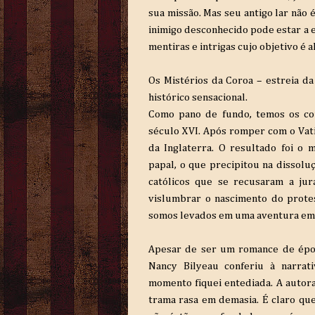
sua missão. Mas seu antigo lar não
inimigo desconhecido pode estar a e
mentiras e intrigas cujo objetivo é 
Os Mistérios da Coroa – estreia da
histórico sensacional.
Como pano de fundo, temos os conf
século XVI. Após romper com o Vatic
da Inglaterra. O resultado foi o
papal, o que precipitou na dissolu
católicos que se recusaram a jur
vislumbrar o nascimento do protes
somos levados em uma aventura em 
Apesar de ser um romance de époc
Nancy Bilyeau conferiu à narrat
momento fiquei entediada. A autor
trama rasa em demasia. É claro qu