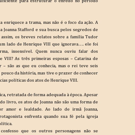
uficiente para estruturar o enredo no período
a enriquece a trama, mas não é o foco da ação. A
ça Joanna Stafford e sua busca pelos segredos de
assim, os breves relatos sobre a família Tudor
um lado de Henrique VIII que ignorava…. ele foi
orma, insensível. Quem nunca ouviu falar dos
 VIII? As três primeiras esposas – Catarina de
 – são as que eu conhecia, mas o rei teve seis
m pouco da história, mas tive o prazer de conhecer
as políticas dos atos de Henrique VIII.
ica, retratada de forma adequada à época. Apesar
do livro, os atos de Joanna não são uma forma de
or amor e lealdade. Ao lado de irmã Joanna,
otagonista enfrenta quando sua fé pela igreja
lítica.
confesso que os outros personagens não se