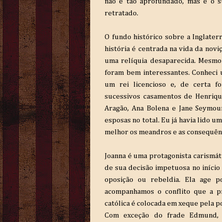
não é tão aprofundado, mas é o s
retratado.
O fundo histórico sobre a Inglaterr
história é centrada na vida da novi
uma relíquia desaparecida. Mesmo 
foram bem interessantes. Conheci 
um rei licencioso e, de certa f
sucessivos casamentos de Henrique
Aragão, Ana Bolena e Jane Seymour
esposas no total. Eu já havia lido u
melhor os meandros e as consequênci
Joanna é uma protagonista carismát
de sua decisão impetuosa no início 
oposição ou rebeldia. Ela age p
acompanhamos o conflito que a pr
católica é colocada em xeque pela po
Com exceção do frade Edmund, 