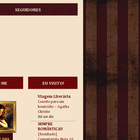
SEGUIDORES
-ME
EU VISITO!
Viagem Literária
Convite para um
homicídio – Agatha
Christie
Há um dia
SEMPRE
ROMÂNTICA!!
[Resultado]
Comentarista Nota 10