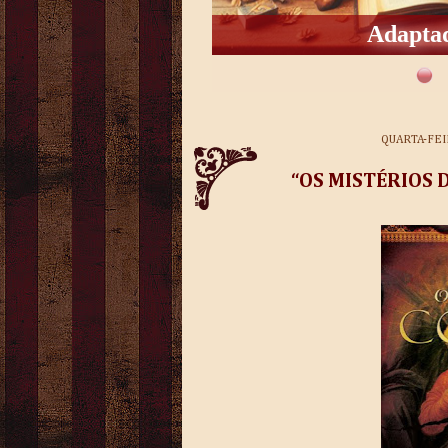
Adaptad
QUARTA-FEI
“OS MISTÉRIOS D