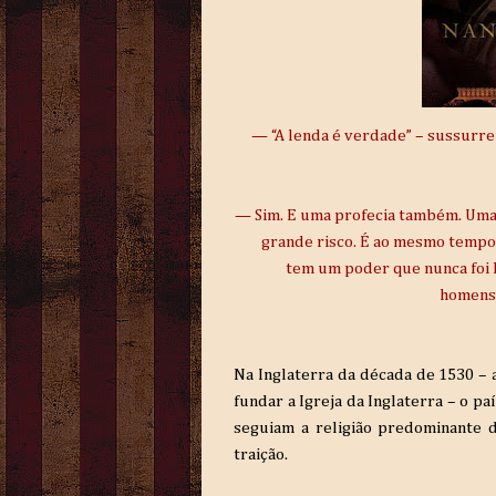
— “A lenda é verdade” – sussurrei
— Sim. E uma profecia também. Uma
grande risco. É ao mesmo tempo 
tem um poder que nunca foi l
homens,
Na Inglaterra da década de 1530 – 
fundar a Igreja da Inglaterra – o p
seguiam a religião predominante 
traição.