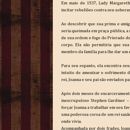
Em maio de 1537, Lady Margaret
incitar rebeliões contra seu sobera
Ao descobrir que sua prima e amiga
seria queimada em praça pública, a 
de sua ordem e foge do Priorado de 
corpo. Ela não permitiria que s
membro da família para lhe dar um 
Para seu espanto, ela encontra seu 
intuito de amenizar o sofrimento d
rei, Joanna e seu pai são enviados p
Após dois meses de encarceramento,
inescrupuloso Stephen Gardiner –
forçar Joanna a trabalhar em seu fav
uma poderosa coroa de um rei saxã
onde vivia.
Acompanhada por dois frades, Joan