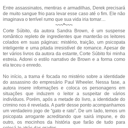
Entre assassinatos, mentiras e armadilhas, Derek precisará
de muito sangue frio para levar esse caso até o fim. Ele não
imaginava o terrível rumo que sua vida iria tomar…
~~~*~~~
Corte Súbito, da autora Sandra Brown, é um suspense
romântico repleto de ingredientes que manterão os leitores
colados em suas páginas: mistério, traição, um psicopata
inteligente e uma pitada irresistível de romance. Apesar de
ter vários livros da autora da estante, Corte Súbito foi minha
estreia. Adorei o estilo narrativo de Brown e a forma como
ela teceu o enredo.
No início, a trama é focada no mistério sobre a identidade
do assassino do empresário Paul Wheeler. Nessa fase, a
autora insere informações e coloca os personagens em
situações que induzem o leitor a suspeitar de vários
indivíduos. Porém, após a metade do livro, a identidade do
crimino nos é revelada. A partir desse ponto acompanhamos
um verdadeiro jogo de “gato e rato”. De um lado, temos um
psicopata arrogante acreditando que sairá impune, e do
outro, os mocinhos da história que farão de tudo para
colocá-lo atrás das grades.