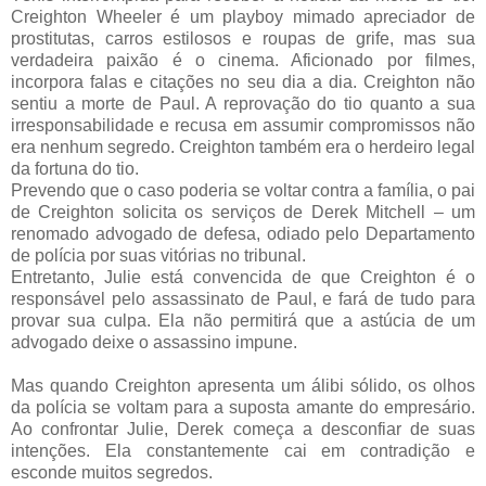
Creighton Wheeler é um playboy mimado apreciador de
prostitutas, carros estilosos e roupas de grife, mas sua
verdadeira paixão é o cinema. Aficionado por filmes,
incorpora falas e citações no seu dia a dia. Creighton não
sentiu a morte de Paul. A reprovação do tio quanto a sua
irresponsabilidade e recusa em assumir compromissos não
era nenhum segredo. Creighton também era o herdeiro legal
da fortuna do tio.
Prevendo que o caso poderia se voltar contra a família, o pai
de Creighton solicita os serviços de Derek Mitchell – um
renomado advogado de defesa, odiado pelo Departamento
de polícia por suas vitórias no tribunal.
Entretanto, Julie está convencida de que Creighton é o
responsável pelo assassinato de Paul, e fará de tudo para
provar sua culpa. Ela não permitirá que a astúcia de um
advogado deixe o assassino impune.
Mas quando Creighton apresenta um álibi sólido, os olhos
da polícia se voltam para a suposta amante do empresário.
Ao confrontar Julie, Derek começa a desconfiar de suas
intenções. Ela constantemente cai em contradição e
esconde muitos segredos.