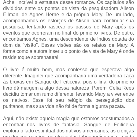
Achei incrível a estrutura desse romance. Os capítulos são
divididos entre os pontos de vista da pesquisadora Alison
Ellman, de Agnes Herne e da própria Mary. De um lado,
acompanhamos os esforços de Alison para continuar sua
pesquisa, tentando rastrear os passos de Mary após os
eventos que ocorreram no final do primeiro livros. De outro,
encontramos Agnes, uma descendente de índios dotada do
dom da “visão”. Essas visões são os relatos de Mary. A
forma como a autora inseriu o ponto de vista de Mary é onde
reside toque sobrenatural.
O livro é muito bom, mas confesso que esperava algo
diferente. Imaginei que acompanharia uma verdadeira caça
às bruxas em Sangue de Feiticeira, pois o final do primeiro
livro dá margem a algo dessa natureza. Porém, Celia Rees
decidiu tomar um rumo diferente, levando Mary a viver entre
os nativos. Esse foi seu refúgio da perseguição dos
puritanos, mas sua vida não foi de forma alguma pacata.
Aqui, não existe aquela magia que estamos acostumados a
encontrar nos livros de fantasia. Sangue de Feiticeira
explora o lado espiritual dos nativos americanos, as crenças
em deuses pagãos, os rituais das tribos indígenas e a vida