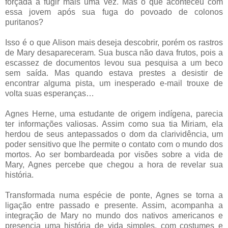
forçada a fugir mais uma vez. Mas o que aconteceu com
essa jovem após sua fuga do povoado de colonos
puritanos?
Isso é o que Alison mais deseja descobrir, porém os rastros
de Mary desapareceram. Sua busca não dava frutos, pois a
escassez de documentos levou sua pesquisa a um beco
sem saída. Mas quando estava prestes a desistir de
encontrar alguma pista, um inesperado e-mail trouxe de
volta suas esperanças…
Agnes Herne, uma estudante de origem indígena, parecia
ter informações valiosas. Assim como sua tia Miriam, ela
herdou de seus antepassados o dom da clarividência, um
poder sensitivo que lhe permite o contato com o mundo dos
mortos. Ao ser bombardeada por visões sobre a vida de
Mary, Agnes percebe que chegou a hora de revelar sua
história.
Transformada numa espécie de ponte, Agnes se torna a
ligação entre passado e presente. Assim, acompanha a
integração de Mary no mundo dos nativos americanos e
presencia uma história de vida simples, com costumes e