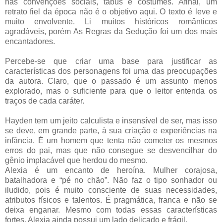
nas convenções sociais, tabus e costumes. Afinal, um
retrato fiel da época não é o objetivo aqui. O texto é leve e
muito envolvente. Li muitos históricos românticos
agradáveis, porém As Regras da Sedução foi um dos mais
encantadores.
Percebe-se que criar uma base para justificar as
características dos personagens foi uma das preocupações
da autora. Claro, que o passado é um assunto menos
explorado, mas o suficiente para que o leitor entenda os
traços de cada caráter.
Hayden tem um jeito calculista e insensível de ser, mas isso
se deve, em grande parte, à sua criação e experiências na
infância. É um homem que tenta não cometer os mesmos
erros do pai, mas que não consegue se desvencilhar do
gênio implacável que herdou do mesmo.
Alexia é um encanto de heroína. Mulher corajosa,
batalhadora e “pé no chão”. Não faz o tipo sonhador ou
iludido, pois é muito consciente de suas necessidades,
atributos físicos e talentos. É pragmática, franca e não se
deixa enganar. Mesmo com todas essas características
fortes, Alexia ainda possui um lado delicado e frágil.