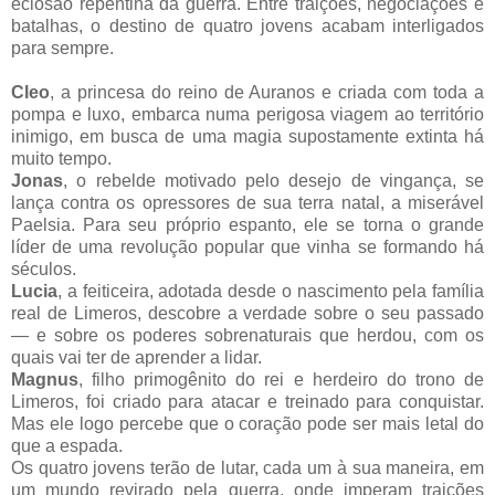
eclosão repentina da guerra. Entre traições, negociações e
batalhas, o destino de quatro jovens acabam interligados
para sempre.
Cleo
, a princesa do reino de Auranos e criada com toda a
pompa e luxo, embarca numa perigosa viagem ao território
inimigo, em busca de uma magia supostamente extinta há
muito tempo.
Jonas
, o rebelde motivado pelo desejo de vingança, se
lança contra os opressores de sua terra natal, a miserável
Paelsia. Para seu próprio espanto, ele se torna o grande
líder de uma revolução popular que vinha se formando há
séculos.
Lucia
, a feiticeira, adotada desde o nascimento pela família
real de Limeros, descobre a verdade sobre o seu passado
— e sobre os poderes sobrenaturais que herdou, com os
quais vai ter de aprender a lidar.
Magnus
, filho primogênito do rei e herdeiro do trono de
Limeros, foi criado para atacar e treinado para conquistar.
Mas ele logo percebe que o coração pode ser mais letal do
que a espada.
Os quatro jovens terão de lutar, cada um à sua maneira, em
um mundo revirado pela guerra, onde imperam traições