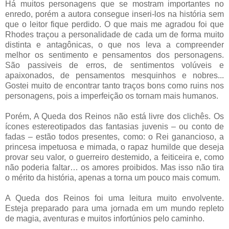
Há muitos personagens que se mostram importantes no
enredo, porém a autora consegue inseri-los na história sem
que o leitor fique perdido. O que mais me agradou foi que
Rhodes traçou a personalidade de cada um de forma muito
distinta e antagônicas, o que nos leva a compreender
melhor os sentimento e pensamentos dos personagens.
São passiveis de erros, de sentimentos volúveis e
apaixonados, de pensamentos mesquinhos e nobres...
Gostei muito de encontrar tanto traços bons como ruins nos
personagens, pois a imperfeição os tornam mais humanos.
Porém, A Queda dos Reinos não está livre dos clichês. Os
ícones estereotipados das fantasias juvenis – ou conto de
fadas – estão todos presentes, como: o Rei ganancioso, a
princesa impetuosa e mimada, o rapaz humilde que deseja
provar seu valor, o guerreiro destemido, a feiticeira e, como
não poderia faltar… os amores proibidos. Mas isso não tira
o mérito da história, apenas a torna um pouco mais comum.
A Queda dos Reinos foi uma leitura muito envolvente.
Esteja preparado para uma jornada em um mundo repleto
de magia, aventuras e muitos infortúnios pelo caminho.