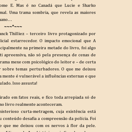
rome E. Mas é no Canadá que Lucie e Sharko
 mal. Uma trama sombria, que revela as maiores
umano…
~~~*~~~
nck Thilliez – terceiro livro protagonizado por
licial estarrecedor. O impacto emocional que A
ipalmente na primeira metade do livro, foi algo
i apreensiva, não só pela presença de cenas de
trama mexe com psicológico do leitor e – de certa
ir sobre temas perturbadores. O que me deixou
a mente é vulnerável a influências externas e que
ulado. Isso assusta!
rado em fatos reais, e fico toda arrepiada só de
 no livro realmente aconteceram.
isterioso curta-metragem, cuja existência está
 conteúdo desafia a compreensão da polícia. Foi
me que me deixou com os nervos à flor da pele.