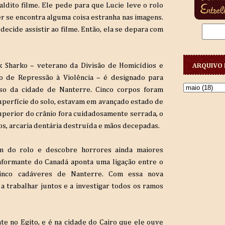
ldito filme. Ele pede para que Lucie leve o rolo
er se encontra alguma coisa estranha nas imagens.
decide assistir ao filme. Então, ela se depara com
k Sharko – veterano da Divisão de Homicídios e
ARQUIVO 
ão de Repressão à Violência – é designado para
so da cidade de Nanterre. Cinco corpos foram
uperfície do solo, estavam em avançado estado de
perior do crânio fora cuidadosamente serrada, o
s, arcaria dentária destruída e mãos decepadas.
em do rolo e descobre horrores ainda maiores
informante do Canadá aponta uma ligação entre o
inco cadáveres de Nanterre. Com essa nova
a trabalhar juntos e a investigar todos os ramos
e no Egito, e é na cidade do Cairo que ele ouve