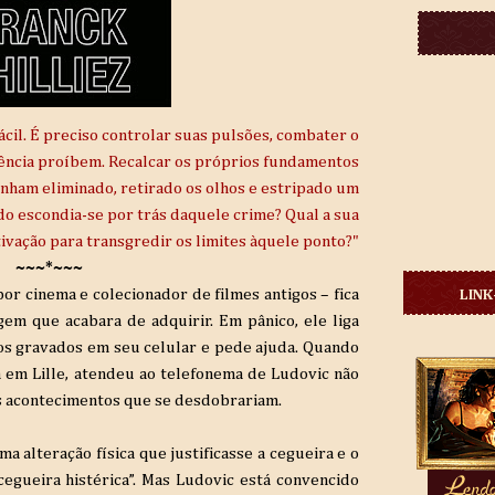
ácil. É preciso controlar suas pulsões, combater o
ciência proíbem. Recalcar os próprios fundamentos
inham eliminado, retirado os olhos e estripado um
 escondia-se por trás daquele crime? Qual a sua
ivação para transgredir os limites àquele ponto?"
~~~*~~~
r cinema e colecionador de filmes antigos – fica
LINK
em que acabara de adquirir. Em pânico, ele liga
os gravados em seu celular e pede ajuda. Quando
a em Lille, atendeu ao telefonema de Ludovic não
s acontecimentos que se desdobrariam.
alteração física que justificasse a cegueira e o
egueira histérica”. Mas Ludovic está convencido