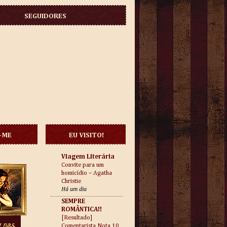
SEGUIDORES
-ME
EU VISITO!
Viagem Literária
Convite para um
homicídio – Agatha
Christie
Há um dia
SEMPRE
ROMÂNTICA!!
[Resultado]
Comentarista Nota 10