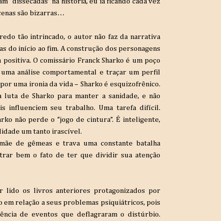
m “dissecadas” na história, eu ia ficando cada vez
cenas são bizarras…
edo tão intrincado, o autor não faz da narrativa
nas do início ao fim. A construção dos personagens
 positiva. O comissário Franck Sharko é um poço
r uma análise comportamental e traçar um perfil
por uma ironia da vida – Sharko é esquizofrênico.
 luta de Sharko para manter a sanidade, e não
s influenciem seu trabalho. Uma tarefa difícil.
ko não perde o “jogo de cintura”. É inteligente,
lidade um tanto irascível.
, mãe de gêmeas e trava uma constante batalha
trar bem o fato de ter que dividir sua atenção
lido os livros anteriores protagonizados por
 em relação a seus problemas psiquiátricos, pois
ncia de eventos que deflagraram o distúrbio.