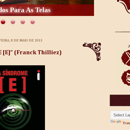
os Para As Telas
FEIRA, 8 DE MAIO DE 2013
[E]” (Franck Thilliez)
Tran