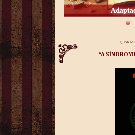
Adaptad
QUARTA-
“A SÍNDROME 