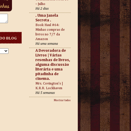
– Julho
Há 2 dias
. Uma Janela
Secreta .
Book Haul #64:
Minhas compras de
livros no 7/7 da
DO BLOG
Amazon
Há uma semana
A Devoradora de
Livros | Várias
resenhas de livros,
alguma discussão
literária e uma
pitadinha de
cinema.
Mrs. Covington’s |
K.R.R. Lockhaven
Há 5 semanas
Mostrar todos