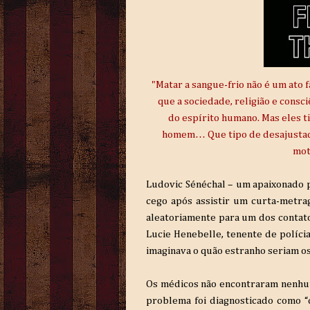
"Matar a sangue-frio não é um ato f
que a sociedade, religião e cons
do espírito humano. Mas eles t
homem… Que tipo de desajustado
mot
Ludovic Sénéchal – um apaixonado po
cego após assistir um curta-metrag
aleatoriamente para um dos contat
Lucie Henebelle, tenente de políci
imaginava o quão estranho seriam o
Os médicos não encontraram nenhuma 
problema foi diagnosticado como “c