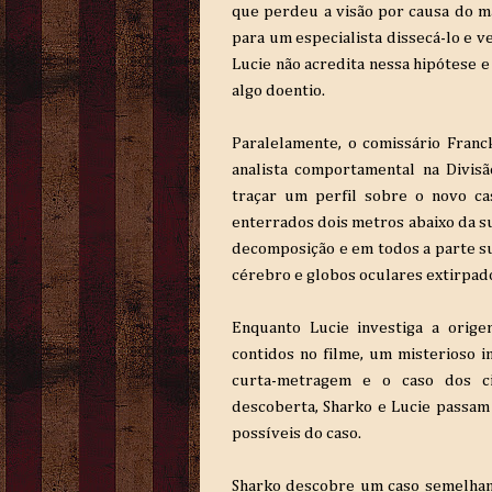
que perdeu a visão por causa do ma
para um especialista dissecá-lo e v
Lucie não acredita nessa hipótese e 
algo doentio.
Paralelamente, o comissário Franc
analista comportamental na Divis
traçar um perfil sobre o novo ca
enterrados dois metros abaixo da s
decomposição e em todos a parte su
cérebro e globos oculares extirpado
Enquanto Lucie investiga a orig
contidos no filme, um misterioso 
curta-metragem e o caso dos c
descoberta, Sharko e Lucie passam 
possíveis do caso.
Sharko descobre um caso semelhant