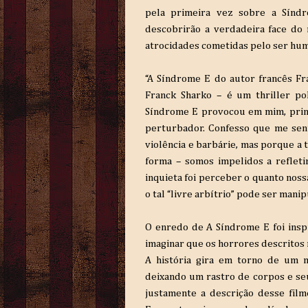
pela primeira vez sobre a Sínd
descobrirão a verdadeira face do
atrocidades cometidas pelo ser h
“A Síndrome E do autor francês Fra
Franck Sharko – é um thriller po
Síndrome E provocou em mim, princ
perturbador. Confesso que me sent
violência e barbárie, mas porque a 
forma – somos impelidos a reflet
inquieta foi perceber o quanto noss
o tal “livre arbítrio” pode ser manip
O enredo de A Síndrome E foi inspi
imaginar que os horrores descritos
A história gira em torno de um m
deixando um rastro de corpos e seu
justamente a descrição desse fil