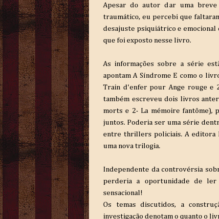
Apesar do autor dar uma breve
traumático, eu percebi que faltaram
desajuste psiquiátrico e emociona
que foi exposto nesse livro.
As informações sobre a série estã
apontam A Síndrome E como o livro 
Train d'enfer pour Ange rouge e 2
também escreveu dois livros anter
morts e 2- La mémoire fantôme), 
juntos. Poderia ser uma série dentr
entre thrillers policiais. A editor
uma nova trilogia.
Independente da controvérsia sobr
perderia a oportunidade de ler
sensacional!
Os temas discutidos, a constru
investigação denotam o quanto o liv