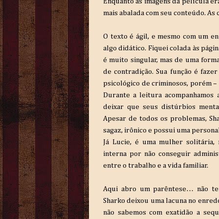
Enquanto as imagens da película era
mais abalada com seu conteúdo. As 
O texto é ágil, e mesmo com um enr
algo didático. Fiquei colada às pági
é muito singular, mas de uma forma
de contradição. Sua função é faze
psicológico de criminosos, porém – 
Durante a leitura acompanhamos a
deixar que seus distúrbios mentai
Apesar de todos os problemas, Shar
sagaz, irônico e possui uma persona
Já Lucie, é uma mulher solitária
interna por não conseguir adminis
entre o trabalho e a vida familiar.
Aqui abro um parêntese… não ter 
Sharko deixou uma lacuna no enredo
não sabemos com exatidão a sequê