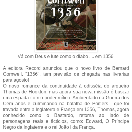
Vá com Deus e lute como o diabo .... em 1356!
A editora Record anunciou que o
novo livro de Bernard
Cornwell, "1356", tem previsão de chegada nas livrarias
para agosto!
O novo romance dá continuidade
à odisséia do arqueiro
Thomas de Hookton, mas agora sua nova missão é
buscar
uma espada com o poder mítico
. Ambientado na Guerra dos
Cem anos e
culminando na batalha de Poitiers - que foi
travada entre a Inglaterra e França em 1356,
Thomas,
agora
conhecido como o Bastardo, r
etorna
ao lado de
personagens reais e ficticios, como:
Edward, O Príncipe
Negro da Inglaterra e o rei João I da França.