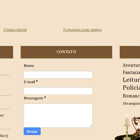
Página inicial
Postagem mais antiga
CONTATO
Aventu
Nome
Fantasi
Leitu
E-mail
*
Polici
Romanc
Mensagem
*
Steampu
er
Rice)