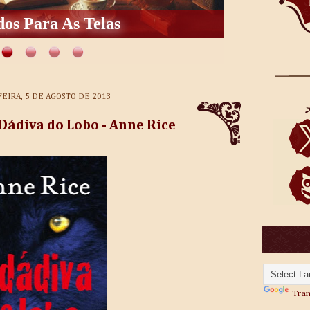
os Para As Telas
EIRA, 5 DE AGOSTO DE 2013
Dádiva do Lobo - Anne Rice
Tran