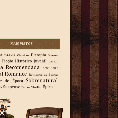
MAIS VISTOS
ra
Distopia
Drama
Chick-Lit
Classicos
a
Ficção
Histórico
Juvenil
Lad Lit
ra Recomendada
New Adult
al
Romance
Romance de Banca
Sobrenatural
e de Época
Suspense
Épico
nk
Thriller
Terror