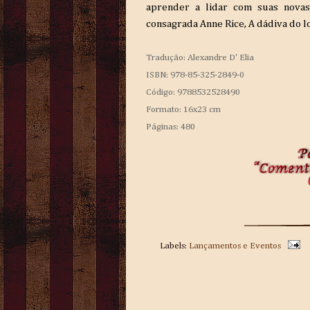
aprender a lidar com suas novas 
consagrada Anne Rice, A dádiva do l
Tradução: Alexandre D' Elia
ISBN: 978-85-325-2849-0
Código: 9788532528490
Formato: 16x23 cm
Páginas: 480
Labels:
Lançamentos e Eventos