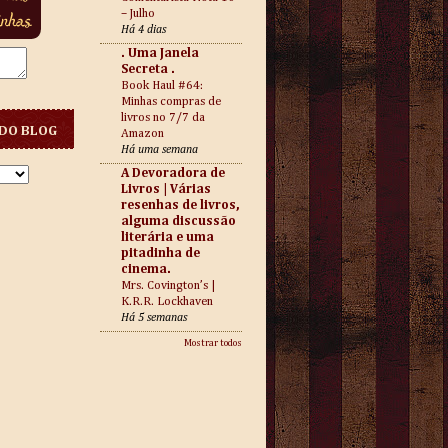
– Julho
Há 4 dias
. Uma Janela
Secreta .
Book Haul #64:
Minhas compras de
livros no 7/7 da
DO BLOG
Amazon
Há uma semana
A Devoradora de
Livros | Várias
resenhas de livros,
alguma discussão
literária e uma
pitadinha de
cinema.
Mrs. Covington’s |
K.R.R. Lockhaven
Há 5 semanas
Mostrar todos