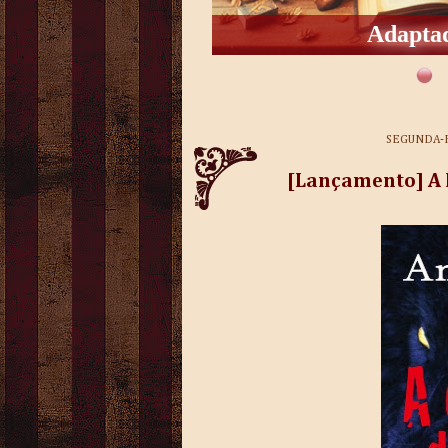
Adaptad
SEGUNDA-F
[Lançamento] A 