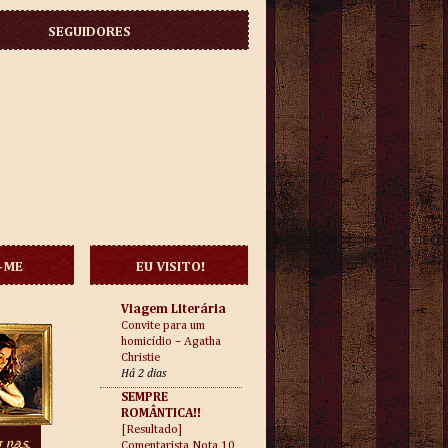
SEGUIDORES
-ME
EU VISITO!
Viagem Literária
Convite para um
homicídio – Agatha
Christie
Há 2 dias
SEMPRE
ROMÂNTICA!!
[Resultado]
Comentarista Nota 10