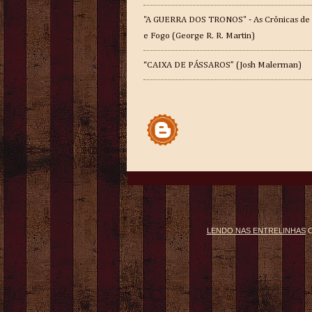
"A GUERRA DOS TRONOS" - As Crônicas de
e Fogo (George R. R. Martin)
“CAIXA DE PÁSSAROS” (Josh Malerman)
LENDO NAS ENTRELINHAS
C