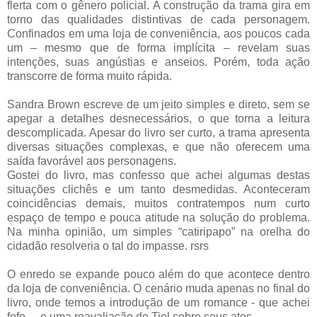
flerta com o gênero policial. A construção da trama gira em
torno das qualidades distintivas de cada personagem.
Confinados em uma loja de conveniência, aos poucos cada
um – mesmo que de forma implícita – revelam suas
intenções, suas angústias e anseios. Porém, toda ação
transcorre de forma muito rápida.
Sandra Brown escreve de um jeito simples e direto, sem se
apegar a detalhes desnecessários, o que torna a leitura
descomplicada. Apesar do livro ser curto, a trama apresenta
diversas situações complexas, e que não oferecem uma
saída favorável aos personagens.
Gostei do livro, mas confesso que achei algumas destas
situações clichês e um tanto desmedidas. Aconteceram
coincidências demais, muitos contratempos num curto
espaço de tempo e pouca atitude na solução do problema.
Na minha opinião, um simples “catiripapo” na orelha do
cidadão resolveria o tal do impasse. rsrs
O enredo se expande pouco além do que acontece dentro
da loja de conveniência. O cenário muda apenas no final do
livro, onde temos a introdução de um romance - que achei
fofo –, e uma reavaliação de Tiel sobre seus atos.