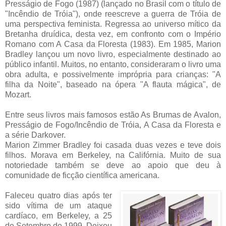
Presságio de Fogo (1987) (lançado no Brasil com o título de
"Incêndio de Tróia"), onde reescreve a guerra de Tróia de
uma perspectiva feminista. Regressa ao universo mítico da
Bretanha druídica, desta vez, em confronto com o Império
Romano com A Casa da Floresta (1983). Em 1985, Marion
Bradley lançou um novo livro, especialmente destinado ao
público infantil. Muitos, no entanto, consideraram o livro uma
obra adulta, e possivelmente imprópria para crianças: "A
filha da Noite", baseado na ópera "A flauta mágica", de
Mozart.
Entre seus livros mais famosos estão As Brumas de Avalon,
Presságio de Fogo/Incêndio de Tróia, A Casa da Floresta e
a série Darkover.
Marion Zimmer Bradley foi casada duas vezes e teve dois
filhos. Morava em Berkeley, na Califórnia. Muito de sua
notoriedade também se deve ao apoio que deu à
comunidade de ficção científica americana.
Faleceu quatro dias após ter
sido vítima de um ataque
cardíaco, em Berkeley, a 25
de Setembro de 1999. Deixou