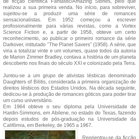
de ficção científica Fantastic/Amazing Stories, pelo que
realizou a sua primeira venda. No início, para sobreviver,
sujeitou-se a produzir uma série de romances
sensacionalistas. Em 1952 começou a escrever
profissionalmente para várias revistas, como a Vortex
Science Fiction e, a partir de 1958, obteve um certo
reconhecimento, ao publicar o primeiro romance da série
Darkover, intitulado "The Planet Savers" (1958). A série, que
viria a totalizar vinte e um volumes, quase todos da autoria
de Marion Zimmer Bradley, contava a história de um planeta
descoberto nos finais do século XXI e colonizado pela Terra.
Juntou-se a um grupo de ativistas lésbicas denominado
Daughters of Bilitis, considerada a primeira organização de
direitos lésbicos dos Estados Unidos. Na década seguinte,
dedicou-se à produção de romances góticos para poder tirar
um curso universitário.
Em 1964 obteve o seu diploma pela Universidade de
Hardin-Simmons, em Abilene, no estado do Texas, fazendo
depois estudos de pós-graduação na Universidade da
Califórnia, em Berkeley, de 1965 a 1967.
Reorientou-se da ficção