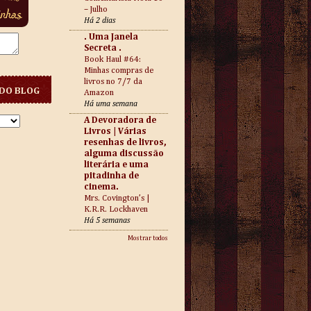
– Julho
Há 2 dias
. Uma Janela
Secreta .
Book Haul #64:
Minhas compras de
livros no 7/7 da
DO BLOG
Amazon
Há uma semana
A Devoradora de
Livros | Várias
resenhas de livros,
alguma discussão
literária e uma
pitadinha de
cinema.
Mrs. Covington’s |
K.R.R. Lockhaven
Há 5 semanas
Mostrar todos