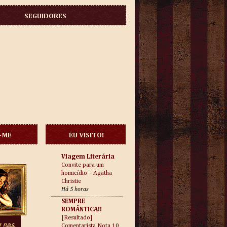
SEGUIDORES
-ME
EU VISITO!
Viagem Literária
Convite para um
homicídio – Agatha
Christie
Há 5 horas
SEMPRE
ROMÂNTICA!!
[Resultado]
Comentarista Nota 10