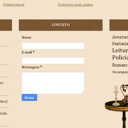
Página inicial
Postagem mais antiga
CONTATO
Aventu
Nome
Fantasi
Leitu
E-mail
*
Polici
Romanc
Mensagem
*
Steampu
er
Rice)
 Gelo