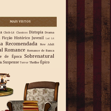
MAIS VISTOS
ra
Distopia
Drama
Chick-Lit
Classicos
a
Ficção
Histórico
Juvenil
Lad Lit
ra Recomendada
New Adult
al
Romance
Romance de Banca
Sobrenatural
e de Época
Suspense
Épico
nk
Thriller
Terror