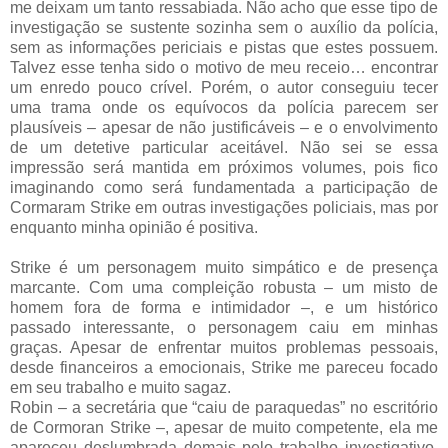
me deixam um tanto ressabiada. Não acho que esse tipo de
investigação se sustente sozinha sem o auxílio da polícia,
sem as informações periciais e pistas que estes possuem.
Talvez esse tenha sido o motivo de meu receio… encontrar
um enredo pouco crível. Porém, o autor conseguiu tecer
uma trama onde os equívocos da polícia parecem ser
plausíveis – apesar de não justificáveis – e o envolvimento
de um detetive particular aceitável. Não sei se essa
impressão será mantida em próximos volumes, pois fico
imaginando como será fundamentada a participação de
Cormaram Strike em outras investigações policiais, mas por
enquanto minha opinião é positiva.
Strike é um personagem muito simpático e de presença
marcante. Com uma compleição robusta – um misto de
homem fora de forma e intimidador –, e um histórico
passado interessante, o personagem caiu em minhas
graças. Apesar de enfrentar muitos problemas pessoais,
desde financeiros a emocionais, Strike me pareceu focado
em seu trabalho e muito sagaz.
Robin – a secretária que “caiu de paraquedas” no escritório
de Cormoran Strike –, apesar de muito competente, ela me
apareceu deslumbrada demais pelo trabalho investigativo.