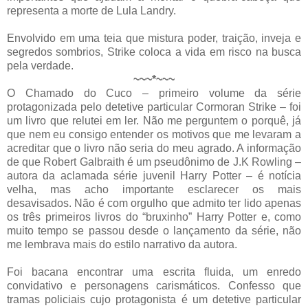
representa a morte de Lula Landry.
Envolvido em uma teia que mistura poder, traição, inveja e
segredos sombrios, Strike coloca a vida em risco na busca
pela verdade.
~~~*~~~
O Chamado do Cuco – primeiro volume da série
protagonizada pelo detetive particular Cormoran Strike – foi
um livro que relutei em ler. Não me perguntem o porquê, já
que nem eu consigo entender os motivos que me levaram a
acreditar que o livro não seria do meu agrado. A informação
de que Robert Galbraith é um pseudônimo de J.K Rowling –
autora da aclamada série juvenil Harry Potter – é notícia
velha, mas acho importante esclarecer os mais
desavisados. Não é com orgulho que admito ter lido apenas
os três primeiros livros do “bruxinho” Harry Potter e, como
muito tempo se passou desde o lançamento da série, não
me lembrava mais do estilo narrativo da autora.
Foi bacana encontrar uma escrita fluida, um enredo
convidativo e personagens carismáticos. Confesso que
tramas policiais cujo protagonista é um detetive particular