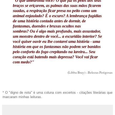
"O que amedronta você?
O que faz os pêlos dos seus
braços se eriçarem, as palmas das suas mãos ficarem
suadas, a respiração ficar presa no peito como um
animal enjaulado?
É o escuro? A lembrança fugidias
de uma história contada antes de dormir, de
fantasmas, duendes e bruxas ocultos nas
sombras?
Ou é algo mais profundo, mais assustador,
um monstro dentro de você... a escuridão interior?
Se
você quiser ouvir eu lhe contarei uma história - uma
história em que os fantasmas não podem ser banidos
pelo conforto do fogo crepitando na lareira...
Seu
coração está batendo mais depressa?
Você vai ficar
com medo?"
(Libba Bray) - Belezas Perigosas
* O "digno de nota" é uma coluna com excertos - citações literárias que
marcaram minhas leituras.