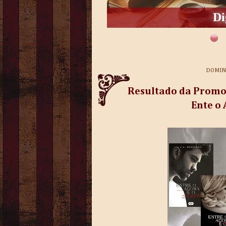
Di
DOMING
Resultado da Promoç
Ente o