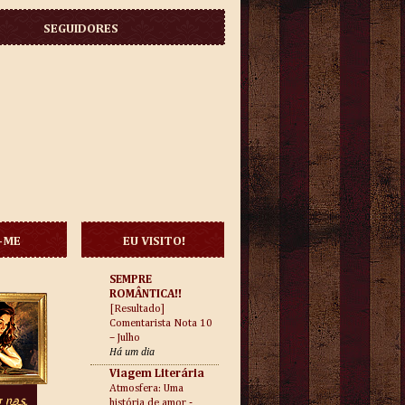
SEGUIDORES
-ME
EU VISITO!
SEMPRE
ROMÂNTICA!!
[Resultado]
Comentarista Nota 10
– Julho
Há um dia
Viagem Literária
Atmosfera: Uma
história de amor -