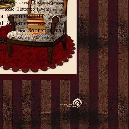
ra
Distopia
Drama
Chick-Lit
Classicos
a
Ficção
Histórico
Juvenil
Lad Lit
ra Recomendada
New Adult
al
Romance
Romance de Banca
Sobrenatural
e de Época
Suspense
Épico
nk
Thriller
Terror