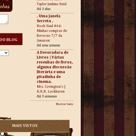
Taylor Jenkins Reid
Há 3 dias
. Uma Janela
Secreta .
Book Haul #64:
Minhas compras de
livros no 7/7 da
DO BLOG
Amazon
Há uma semana
A Devoradora de
Livros | Várias
resenhas de livros,
alguma discussão
literária e uma
pitadinha de
cinema.
Mrs. Covington’s |
K.R.R. Lockhaven
Há 5 semanas
Mostrar todos
MAIS VISTOS