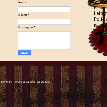
Aventu
Nome
Fantasi
Leitu
E-mail
*
Polici
Romanc
Mensagem
*
Steampu
opyright © - Todos os Direitos Reservados