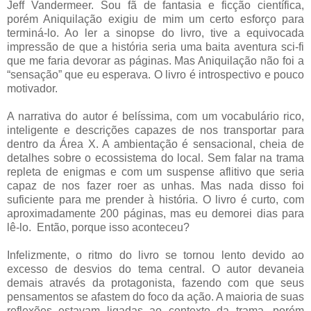
Jeff Vandermeer. Sou fã de fantasia e ficção científica,
porém Aniquilação exigiu de mim um certo esforço para
terminá-lo. Ao ler a sinopse do livro, tive a equivocada
impressão de que a história seria uma baita aventura sci-fi
que me faria devorar as páginas. Mas Aniquilação não foi a
“sensação” que eu esperava. O livro é introspectivo e pouco
motivador.
A narrativa do autor é belíssima, com um vocabulário rico,
inteligente e descrições capazes de nos transportar para
dentro da Área X. A ambientação é sensacional, cheia de
detalhes sobre o ecossistema do local. Sem falar na trama
repleta de enigmas e com um suspense aflitivo que seria
capaz de nos fazer roer as unhas. Mas nada disso foi
suficiente para me prender à história. O livro é curto, com
aproximadamente 200 páginas, mas eu demorei dias para
lê-lo. Então, porque isso aconteceu?
Infelizmente, o ritmo do livro se tornou lento devido ao
excesso de desvios do tema central. O autor devaneia
demais através da protagonista, fazendo com que seus
pensamentos se afastem do foco da ação. A maioria de suas
reflexões estavam ligadas ao contexto da trama, porém