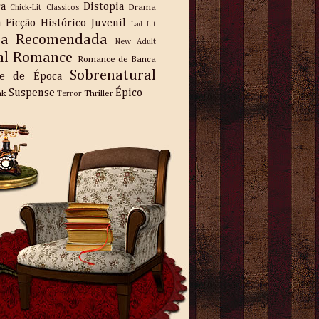
ra
Distopia
Drama
Chick-Lit
Classicos
a
Ficção
Histórico
Juvenil
Lad Lit
ra Recomendada
New Adult
al
Romance
Romance de Banca
Sobrenatural
e de Época
Suspense
Épico
nk
Thriller
Terror