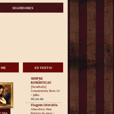
SEGUIDORES
-ME
EU VISITO!
SEMPRE
ROMÂNTICA!!
[Resultado]
Comentarista Nota 10
– Julho
Há um dia
Viagem Literária
Atmosfera: Uma
história de amor -