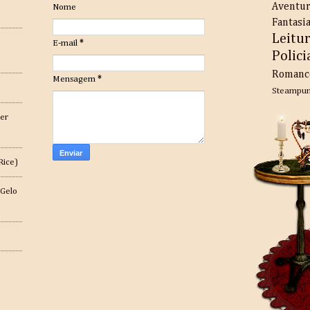
Aventu
Nome
Fantasi
Leitu
E-mail
*
Polici
Romanc
Mensagem
*
Steampu
er
Rice)
 Gelo