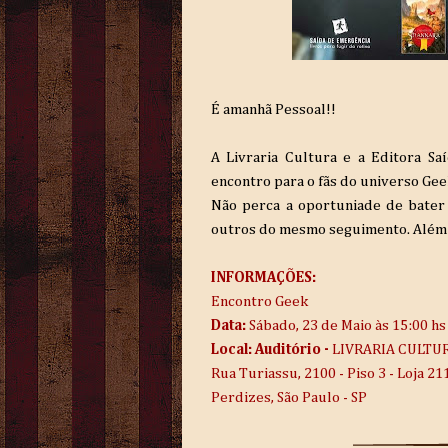
É amanhã Pessoal!!
A Livraria Cultura e a Editora S
encontro para o fãs do universo Gee
Não perca a oportuniade de bater
outros do mesmo seguimento. Além d
INFORMAÇÕES:
Encontro Geek
Data:
Sábado, 23 de Maio às 15:00 hs
Local: Auditório -
LIVRARIA CULTU
Rua Turiassu, 2100 - Piso 3 - Loja 21
Perdizes, São Paulo - SP