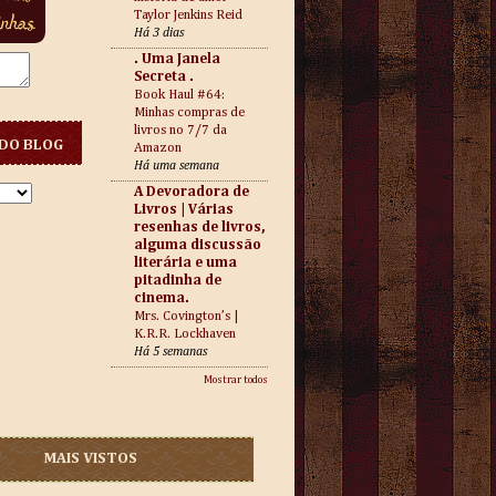
Taylor Jenkins Reid
Há 3 dias
. Uma Janela
Secreta .
Book Haul #64:
Minhas compras de
livros no 7/7 da
DO BLOG
Amazon
Há uma semana
A Devoradora de
Livros | Várias
resenhas de livros,
alguma discussão
literária e uma
pitadinha de
cinema.
Mrs. Covington’s |
K.R.R. Lockhaven
Há 5 semanas
Mostrar todos
MAIS VISTOS