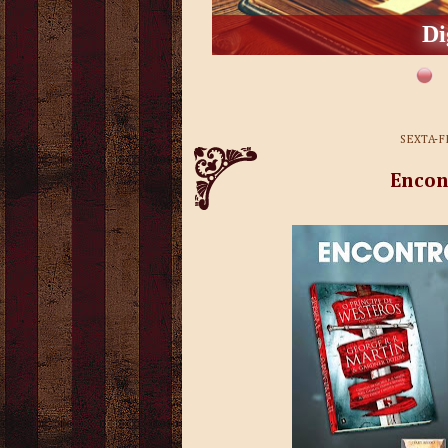
Di
SEXTA-F
Encon