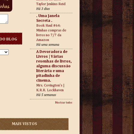
Taylor Jenkins Reid
Há 3 dias
. Uma Janela
Secreta .
Book Haul #64:
Minhas compras de
livros no 7/7 da
DO BLOG
Amazon
Há uma semana
A Devoradora de
Livros | Várias
resenhas de livros,
alguma discussão
literária e uma
pitadinha de
cinema.
Mrs. Covington’s |
K.R.R. Lockhaven
Há 5 semanas
Mostrar todos
MAIS VISTOS