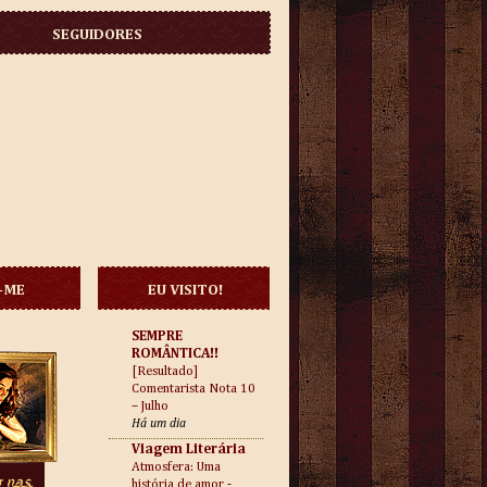
SEGUIDORES
-ME
EU VISITO!
SEMPRE
ROMÂNTICA!!
[Resultado]
Comentarista Nota 10
– Julho
Há um dia
Viagem Literária
Atmosfera: Uma
história de amor -