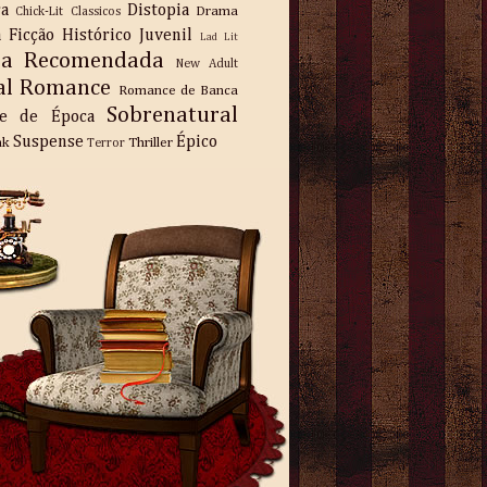
ra
Distopia
Drama
Chick-Lit
Classicos
a
Ficção
Histórico
Juvenil
Lad Lit
ra Recomendada
New Adult
al
Romance
Romance de Banca
Sobrenatural
e de Época
Suspense
Épico
nk
Thriller
Terror