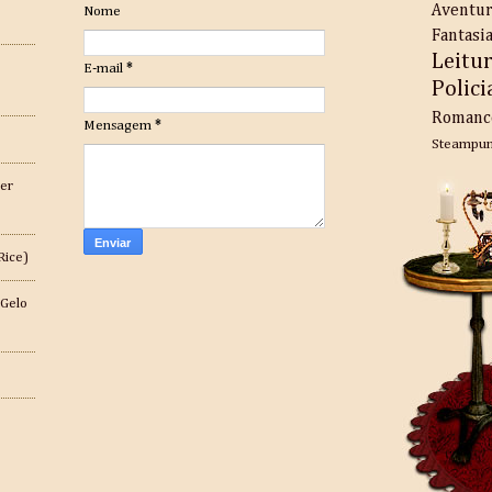
Aventu
Nome
Fantasi
Leitu
E-mail
*
Polici
Romanc
Mensagem
*
Steampu
er
Rice)
 Gelo