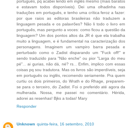
português, pq acabei lendo em inglês mesmo (mais baratos
e estavam todos disponíveis). Dei uma olhadinha nas
traduções em português, e tenho uma crítica feroz a fazer:
por que raios as editoras brasileiras não traduzem a
linguagem pesada e os palavrões? Não li todo o livro em
português, mas pergunto a voces: como ficou a questão da
linguagem? Um dos pontos altos da JR é que ela trabalha
muito a linguagem, e é fundamental na caracterização dos
personagens. Imaginem um vampiro barra pesada e
perturbado como o Zadist disparando um "Fuck off!" e
sendo traduzido para "Não enche" ou pior "Larga do meu
pé"... ai gurias, não dá, né? rs... Enfim, implico com essas
coisas pq sou tradutora. Mas os livros são imperdíveis, seja
em português ou inglês, recomendo seriamente. Pra quem
curtiu os dois primeiros, do Wrath e do Rhage, preparem-
se para o terceiro, do Zadist. Foi o preferido até agora da
mulherada. Nossa, me passei no comentário. Hérida,
adorei as resenhas! Bjks a todas! Mary
Responder
Unknown
quinta-feira, 16 setembro, 2010