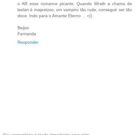
o AR esse romance picante. Quando Wrath a chama de
leelan é majestoso, um vampiro tão rude, conseguir ser tão
doce. Indo para o Amante Eterno ... =))
Beijos
Fernanda
Responder
Seu comentário é muito importante para mim.