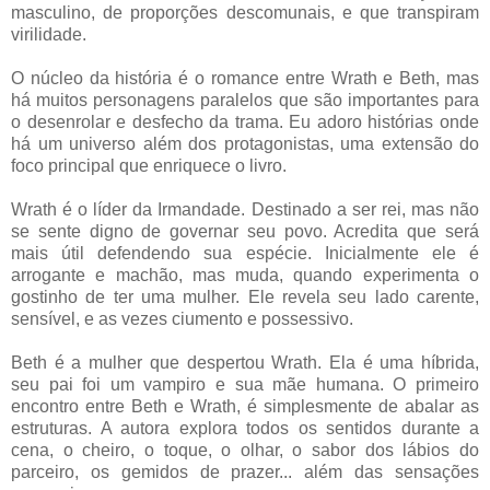
masculino, de proporções descomunais, e que transpiram
virilidade.
O núcleo da história é o romance entre
Wrath
e
Beth
, mas
há muitos personagens paralelos que são importantes para
o desenrolar e desfecho da trama. Eu adoro histórias onde
há um universo além dos
protagonistas
, uma extensão do
foco principal que enriquece o livro.
Wrath
é o líder da Irmandade. Destinado a ser rei, mas não
se sente digno de governar seu povo. Acredita que será
mais útil defendendo sua espécie. Inicialmente ele é
arrogante e machão, mas muda, quando experimenta o
gostinho de ter uma mulher. Ele revela seu lado carente,
sensível, e as vezes ciumento e possessivo.
Beth
é a mulher que despertou
Wrath
. Ela é uma híbrida,
seu pai foi um vampiro e sua mãe humana. O primeiro
encontro entre
Beth
e
Wrath,
é simplesmente de abalar as
estruturas. A autora explora todos os sentidos durante a
cena, o cheiro, o toque, o olhar, o sabor dos lábios do
parceiro, os gemidos de prazer... além das sensações