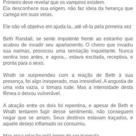
Primeiro deve revelar que os vampiros existem.
Ela desconhece sua origem, não faz ideia da herança que
carrega em suas veias.
Ele não vê
objetivo
em ajuda-la...até vê-la pela primeira vez
Beth
Randall
, se sente impotente frente ao estranho que
acabou de invadir seu apartamento. O cheiro que invadiu
sua narinas, provocou uma sensação inquietante. Nunca
sentira isso antes, e agora... estava excitada, receptiva, e
pronta para o sexo.
Wrath
se surpreendeu com a
reação
de
Beth
à sua
presença, foi algo inesperado, mas irresistível. A angustia de
uma vida vazia, o tornara rude. Mas a intensidade desta
fêmea o deixou vulnerável.
A
atração
entre os dois foi repentina, e apesar de
Beth
e
Wrath
tentarem fugir desse sentimento, não conseguem
negar que se amam. Seus destinos estavam traçados, e
aquele desejo inflamado os consumiu.
Mas essa relação está longe de ser tranquila.