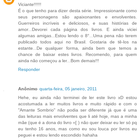
Viciante!!!!!!
É o que tenho para dizer desta série. Impressionante como
seus personagens são apaixonantes e envolventes.
Guerreiros incríveis e deliciosos, e suas histórias de
amor...Devorei cada página dos livros. E ainda viciei
algumas amigas...Estou lendo o 8°...Uma pena não terem
publicado todos aqui no Brasil. Gostaria de tê-los na
estante...De qualquer forma, ainda bem que temos a
chance de baixar estes livros. Recomendo, para quem
ainda não começou a ler...Bom demais!!!
Responder
Anônimo
quarta-feira, 05 janeiro, 2011
Hehe, eu ainda não terminei de ler este livro xD estou
acostumada a ler muitos livros e muito rápido e com o
"Amante Sombrio" não podia ser diferente já que é uma
das leituras mais envolventes que li até hoje, mas a minha
mãe (que é a dona do livro =[ ) não quer deixar eu ler só pq
eu tenho 16 anos, mas como eu sou louca por livros eu
peguei e estou lendo escondido hahaha