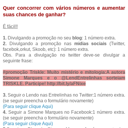
Quer concorrer com vários números e aumentar
suas chances de ganhar?
É fácil!!
1.
Divulgando a promoção no seu
blog
: 1 número extra.
2.
Divulgando a promoção nas
midias sociais
(Twitter,
facebok,orkut, Skoob, etc): 1 número extra.
Obs. Para a divulgação no twitter deve-se divulgar a
seguinte frase:
#promoção Triskle: Muito mistério e mitologia:A autora
Simone Marques e o @LendEntrelinhas sorteiam
TRISKLE. Participe! http://bit.ly/aFNixe
3.
Seguir o Lendo nas Entrelinhas no Twitter:1 número extra.
(se seguir preencha o formulário novamente)
(Para seguir clique Aqui)
4.
Seguir a Simone Marques no Facebook:1 número extra.
(se seguir preencha o formulário novamente)
(Para seguir clique Aqui)