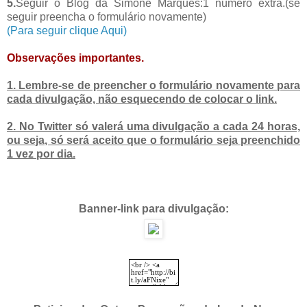
5.
Seguir o Blog da Simone Marques:1 número extra.(se
seguir preencha o formulário novamente)
(Para seguir clique Aqui)
Observações importantes.
1. Lembre-se de preencher o formulário novamente para
cada divulgação, não esquecendo de colocar o link.
2. No Twitter só valerá uma divulgação a cada 24 horas,
ou seja, só será aceito que o formulário seja preenchido
1 vez por dia.
Banner-link para divulgação: