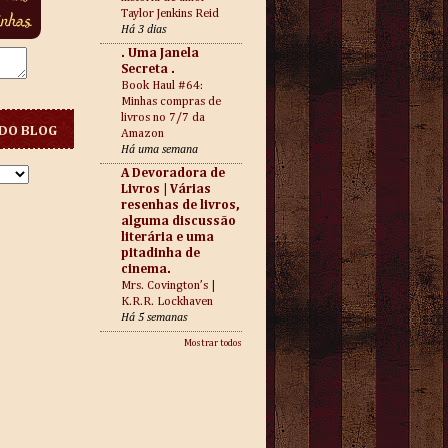
Taylor Jenkins Reid
Há 3 dias
. Uma Janela
Secreta .
Book Haul #64:
Minhas compras de
livros no 7/7 da
DO BLOG
Amazon
Há uma semana
A Devoradora de
Livros | Várias
resenhas de livros,
alguma discussão
literária e uma
pitadinha de
cinema.
Mrs. Covington’s |
K.R.R. Lockhaven
Há 5 semanas
Mostrar todos