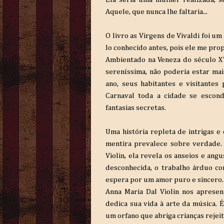
Aquele, que nunca lhe faltaria...
O livro as Virgens de Vivaldi foi u
lo conhecido antes, pois ele me pr
Ambientado na Veneza do século XV
sereníssima, não poderia estar m
ano, seus habitantes e visitante
Carnaval toda a cidade se escond
fantasias secretas.
Uma história repleta de intrigas e 
mentira prevalece sobre verdade.
Violin, ela revela os anseios e an
desconhecida, o trabalho árduo com
espera por um amor puro e sincero.
Anna Maria Dal Violin nos aprese
dedica sua vida à arte da música.
um orfano que abriga crianças rejeit