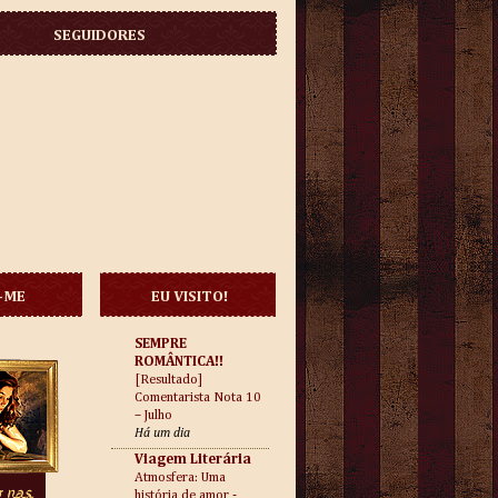
SEGUIDORES
-ME
EU VISITO!
SEMPRE
ROMÂNTICA!!
[Resultado]
Comentarista Nota 10
– Julho
Há um dia
Viagem Literária
Atmosfera: Uma
história de amor -