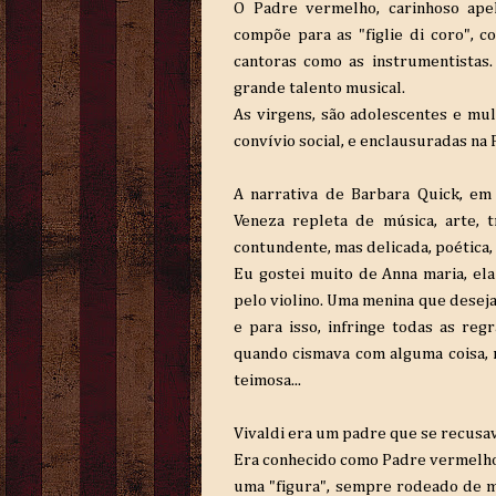
O Padre vermelho, carinhoso apel
compõe para as "figlie di coro", 
cantoras como as instrumentistas
grande talento musical.
As virgens, são adolescentes e mul
convívio social, e enclausuradas na P
A narrativa de Barbara Quick, e
Veneza repleta de música, arte, t
contundente, mas delicada, poética, 
Eu gostei muito de Anna maria, ela
pelo violino. Uma menina que deseja
e para isso, infringe todas as re
quando cismava com alguma coisa, 
teimosa...
Vivaldi era um padre que se recusav
Era conhecido como Padre vermelho d
uma "figura", sempre rodeado de mi