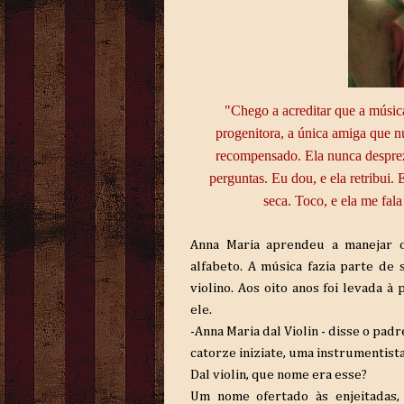
"C
hego a acreditar que a músic
progenitora, a única amiga que 
recompensado. Ela nunca despre
perguntas. Eu dou, e ela retribui.
seca. Toco, e ela me fal
Anna Maria aprendeu a manejar 
alfabeto. A música fazia parte de 
violino. Aos oito anos foi levada à
ele.
-Anna Maria dal Violin - disse o pa
catorze iniziate, uma instrumentist
Dal violin, que nome era esse?
Um nome ofertado às enjeitadas,