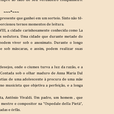
~~~*~~~
m presente que ganhei em um sorteio. Sinto não tê-
oporcionou ternos momentos de leitura.
III, a cidade carinhosamente conhecida como La
ais sedutora. Uma cidade que durante metade do
s podem viver sob o anonimato. Durante o longo
e sob máscaras, e assim, podem realizar suas
desejos, onde o ciumes turva a luz da razão, e a
 Contada sob o olhar maduro de Anna Maria Dal
gustias de uma adolescente à procura de uma mãe
o musicista que objetiva a perfeição, e a longa
nta, Antônio Vivaldi. Um padre, um homem , que
 É mestre e compositor na
"Ospedale della Pietà",
adas e órfãs.