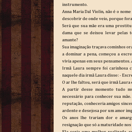
instrumento.
Anna Maria Dal Violin, não é o nome
descobrir de onde veio, porque for
Será que sua mãe era uma prostit
dama que se deixou levar pelas t
amante?
Sua imaginação traçava cominhos ora
a dominar a pena, começou a escr
vivia apenas em seus pensamentos. A
Irmã Laura sempre foi carinhosa 
naquele dia irmã Laura disse: - Esc
O ar lhe faltou, será que irmã Laura
A partir desse momento tudo mud
necessário para conhecer sua mãe. 
reputação, conheceria amigos sincer
ardente e desejosa por um amor imp
Os anos lhe trariam dor e amar
resignação que só a maturidade nos 
Ela seria uma mulher realizada, 