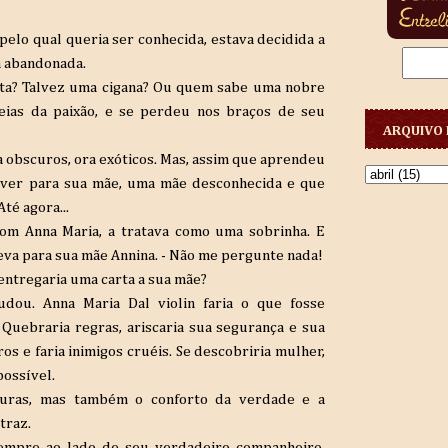
 pelo qual queria ser conhecida, estava decidida a
a abandonada.
uta? Talvez uma cigana? Ou quem sabe uma nobre
eias da paixão, e se perdeu nos braços de seu
ARQUIVO 
 obscuros, ora exóticos. Mas, assim que aprendeu
ever para sua mãe, uma mãe desconhecida e que
té agora...
com Anna Maria, a tratava como uma sobrinha. E
reva para sua mãe Annina. - Não me pergunte nada!
 entregaria uma carta a sua mãe?
ou. Anna Maria Dal violin faria o que fosse
Quebraria regras, ariscaria sua segurança e sua
os e faria inimigos cruéis. Se descobriria mulher,
ossível.
guras, mas também o conforto da verdade e a
traz.
sempre ao lado de seu verdadeiro companheiro.