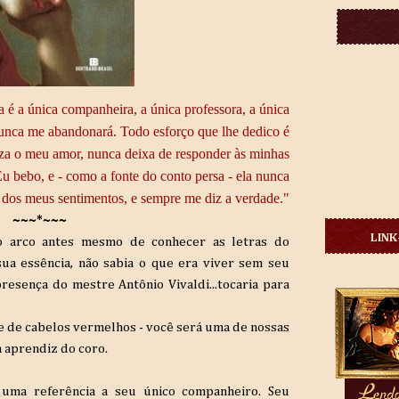
a é a única companheira, a única professora, a única
nunca me abandonará. Todo esforço que lhe dedico é
za o meu amor, nunca deixa de responder às minhas
 Eu bebo, e - como a fonte do conto persa - ela nunca
a dos meus sentimentos, e sempre me diz a verdade."
~~~*~~~
LINK
o arco antes mesmo de conhecer as letras do
sua essência, não sabia o que era viver sem seu
 presença do mestre Antônio Vivaldi...tocaria para
dre de cabelos vermelhos - você será uma de nossas
a aprendiz do coro.
 uma referência a seu único companheiro. Seu