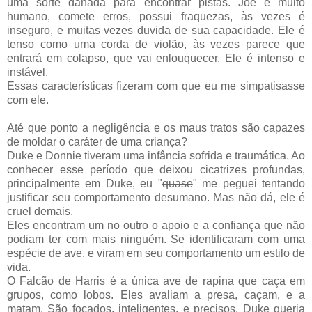
uma sorte danada para encontrar pistas. Joe e muito
humano, comete erros, possui fraquezas, às vezes é
inseguro, e muitas vezes duvida de sua capacidade. Ele é
tenso como uma corda de violão, às vezes parece que
entrará em colapso, que vai enlouquecer. Ele é intenso e
instável.
Essas características fizeram com que eu me simpatisasse
com ele.
Até que ponto a negligência e os maus tratos são capazes
de moldar o caráter de uma criança?
Duke e Donnie tiveram uma infância sofrida e traumática. Ao
conhecer esse período que deixou cicatrizes profundas,
principalmente em Duke, eu "
quase
" me peguei tentando
justificar seu comportamento desumano. Mas não dá, ele é
cruel demais.
Eles encontram um no outro o apoio e a confiança que não
podiam ter com mais ninguém. Se identificaram com uma
espécie de ave, e viram em seu comportamento um estilo de
vida.
O Falcão de Harris é a única ave de rapina que caça em
grupos, como lobos. Eles avaliam a presa, caçam, e a
matam. São focados, inteligentes, e precisos. Duke queria