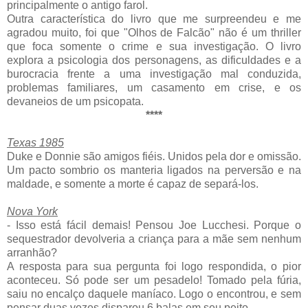
principalmente o antigo farol.
Outra característica do livro que me surpreendeu e me
agradou muito, foi que "Olhos de Falcão" não é um thriller
que foca somente o crime e sua investigação. O livro
explora a psicologia dos personagens, as dificuldades e a
burocracia frente a uma investigação mal conduzida,
problemas familiares, um casamento em crise, e os
devaneios de um psicopata.
****
Texas 1985
Duke e Donnie são amigos fiéis. Unidos pela dor e omissão.
Um pacto sombrio os manteria ligados na perversão e na
maldade, e somente a morte é capaz de separá-los.
Nova York
- Isso está fácil demais! Pensou Joe Lucchesi. Porque o
sequestrador devolveria a criança para a mãe sem nenhum
arranhão?
A resposta para sua pergunta foi logo respondida, o pior
aconteceu. Só pode ser um pesadelo! Tomado pela fúria,
saiu no encalço daquele maníaco. Logo o encontrou, e sem
pensar duas vezes disparou 6 balas em seu peito.