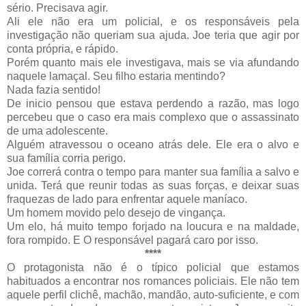
sério. Precisava agir.
Ali ele não era um policial, e os responsáveis pela
investigação não queriam sua ajuda. Joe teria que agir por
conta própria, e rápido.
Porém quanto mais ele investigava, mais se via afundando
naquele lamaçal. Seu filho estaria mentindo?
Nada fazia sentido!
De inicio pensou que estava perdendo a razão, mas logo
percebeu que o caso era mais complexo que o assassinato
de uma adolescente.
Alguém atravessou o oceano atrás dele. Ele era o alvo e
sua família corria perigo.
Joe correrá contra o tempo para manter sua família a salvo e
unida. Terá que reunir todas as suas forças, e deixar suas
fraquezas de lado para enfrentar aquele maníaco.
Um homem movido pelo desejo de vingança.
Um elo, há muito tempo forjado na loucura e na maldade,
fora rompido. E O responsável pagará caro por isso.
****
O protagonista não é o típico policial que estamos
habituados a encontrar nos romances policiais. Ele não tem
aquele perfil clichê, machão, mandão, auto-suficiente, e com