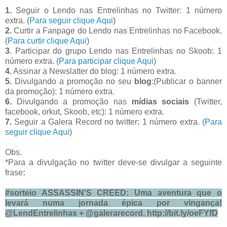
1.
Seguir o Lendo nas Entrelinhas no Twitter: 1 número
extra. (
Para seguir clique Aqui
)
2.
Curtir a Fanpage do Lendo nas Entrelinhas no Facebook.
(
Para curtir clique Aqui
)
3
. Participar do grupo Lendo nas Entrelinhas no Skoob: 1
número extra. (
Para participar clique Aqui
)
4.
Assinar a Newslatter do blog: 1 número extra.
5.
Divulgando a promoção no seu
blog
:(Publicar o banner
da promoção): 1 número extra.
6.
Divulgando a promoção nas
mídias sociais
(Twitter,
facebook, orkut, Skoob, etc): 1 número extra.
7.
Seguir a Galera Record no twitter: 1 número extra. (
Para
seguir clique Aqui
)
Obs.
*Para a divulgação no twitter deve-se divulgar a seguinte
frase
:
#sorteio ASSASSIN'S CREED: Uma aventura que o
levará numa jornada épica por vingança!
@LendEntrelinhas + @galerarecord. http://bit.ly/oeFYfD