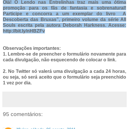
Olá! O Lendo nas
Entrelinhas traz mais uma ótima
promoção para os fãs de fantasia e sobrenatural!
Participe e concorra a um
exemplar
do livro
A
Descoberta das Bruxas”, primeiro volume da série All
Souls escrita pela autora Deborah Harkness.
Acesse:
http://bit.ly/nHBZFv
Observações importantes:
1. Lembre-se de preencher o formulário novamente para
cada divulgação, não esquecendo de colocar o link.
2. No Twitter só valerá uma divulgação a cada 24 horas,
ou seja, só será aceito que o formulário seja preenchido
1 vez por dia.
95 comentários: