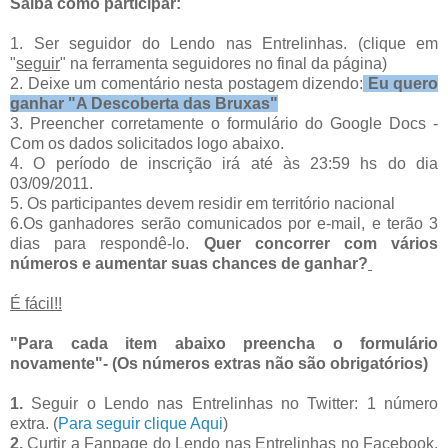
Saiba como participar:
1. Ser seguidor do Lendo nas Entrelinhas. (clique em
"
seguir
" na ferramenta seguidores no final da página)
2. Deixe um comentário nesta postagem dizendo:
Eu quero
ganhar
"A Descoberta das Bruxas
"
3. Preencher corretamente o formulário do Google Docs -
Com os dados solicitados logo abaixo.
4. O período de inscrição irá até às 23:59 hs do dia
03/09/2011.
5. Os participantes devem residir em território nacional
6.Os ganhadores serão comunicados por e-mail, e terão 3
dias para respondê-lo.
Quer concorrer com vários
números e aumentar suas chances de ganhar?
É fácil!!
"Para cada item abaixo preencha o formulário
novamente"-
(Os números extras não são obrigatórios)
1.
Seguir o Lendo nas Entrelinhas no Twitter: 1 número
extra. (
Para seguir clique Aqui
)
2.
Curtir a Fanpage do Lendo nas Entrelinhas no Facebook.