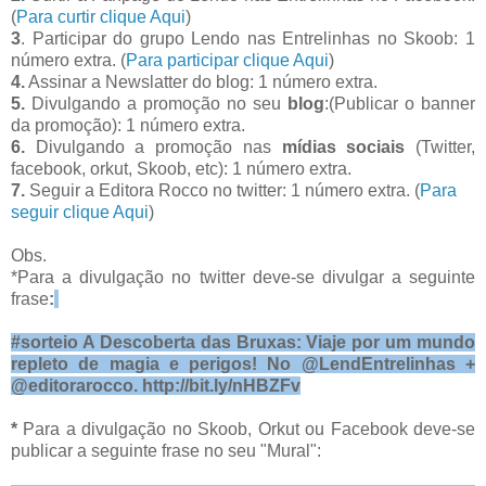
(
Para curtir clique Aqui
)
3
. Participar do grupo Lendo nas Entrelinhas no Skoob: 1
número extra. (
Para participar clique Aqui
)
4.
Assinar a Newslatter do blog: 1 número extra.
5.
Divulgando a promoção no seu
blog
:(Publicar o banner
da promoção): 1 número extra.
6.
Divulgando a promoção nas
mídias sociais
(Twitter,
facebook, orkut, Skoob, etc): 1 número extra.
7.
Seguir a Editora Rocco no twitter: 1 número extra. (
Para
seguir clique Aqui
)
Obs.
*Para a divulgação no twitter deve-se divulgar a seguinte
frase
:
#sorteio A Descoberta das Bruxas: Viaje por um mundo
repleto de magia e perigos! No @LendEntrelinhas +
@editorarocco. http://bit.ly/nHBZFv
*
Para a divulgação no Skoob, Orkut ou Facebook deve-se
publicar a seguinte frase no seu "Mural":